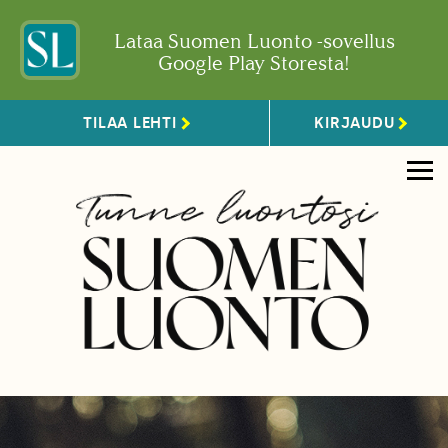
Lataa Suomen Luonto -sovellus
Google Play Storesta!
TILAA LEHTI
KIRJAUDU