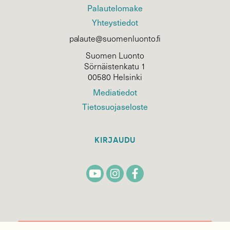
Palautelomake
Yhteystiedot
palaute@suomenluonto.fi
Suomen Luonto
Sörnäistenkatu 1
00580 Helsinki
Mediatiedot
Tietosuojaseloste
KIRJAUDU