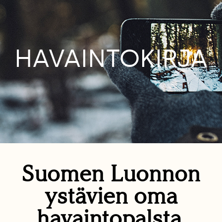
HAVAINTOKIRJA
Suomen Luonnon
ystävien oma
havaintopalsta.