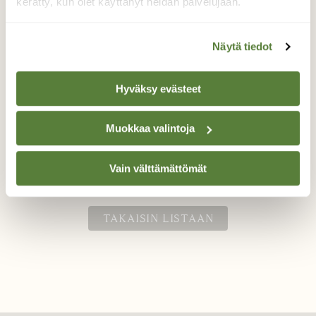
kerätty, kun olet käyttänyt heidän palvelujaan.
Näytä tiedot
Ruokintapaikan vieraita 1
Hyväksy evästeet
Aurinkokin näyttäytyi pitkästä aikaa ei kun
kamera käteen ja kuvaamaan
Muokkaa valintoja
Valokuvaaja: Timo Lappalainen, Kalliojärvi,
Valtimo 27.11.2019
Vain välttämättömät
TAKAISIN LISTAAN