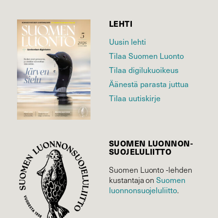
LEHTI
Uusin lehti
Tilaa Suomen Luonto
Tilaa digilukuoikeus
Äänestä parasta juttua
Tilaa uutiskirje
SUOMEN LUONNON­
SUOJELU­LIITTO
Suomen Luonto -lehden
kustantaja on
Suomen
luonnonsuojelu­liitto
.