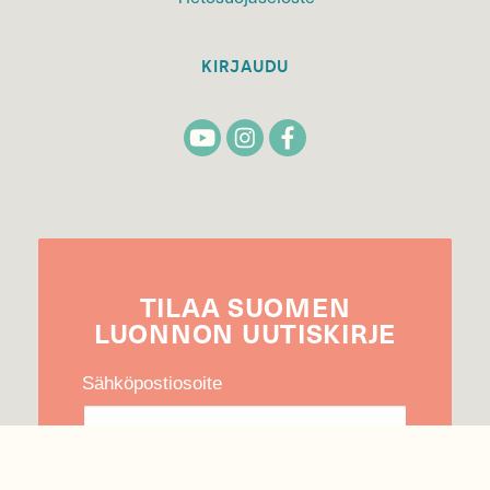
KIRJAUDU
TILAA
SUOMEN
LUONNON
UUTIS­KIRJE
Sähköpostiosoite
Hyväksyn tietojeni käytön uutiskirjeen