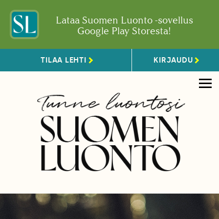
Lataa Suomen Luonto -sovellus
Google Play Storesta!
TILAA LEHTI
KIRJAUDU