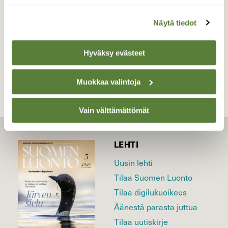
Valokuvaaja: Markku Saarinen, Paimela Helmikuu
Näytä tiedot
TAKAISIN LISTAAN
Hyväksy evästeet
Muokkaa valintoja
Vain välttämättömät
LEHTI
Uusin lehti
Tilaa Suomen Luonto
Tilaa digilukuoikeus
Äänestä parasta juttua
Tilaa uutiskirje