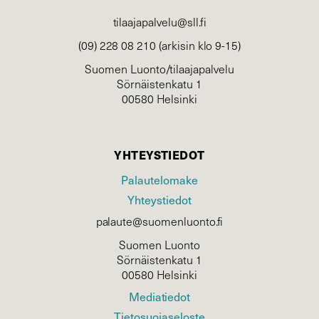
tilaajapalvelu@sll.fi
(09) 228 08 210 (arkisin klo 9-15)
Suomen Luonto/tilaajapalvelu
Sörnäistenkatu 1
00580 Helsinki
YHTEYSTIEDOT
Palautelomake
Yhteystiedot
palaute@suomenluonto.fi
Suomen Luonto
Sörnäistenkatu 1
00580 Helsinki
Mediatiedot
Tietosuojaseloste