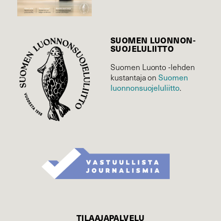
SUOMEN LUONNON­
SUOJELU­LIITTO
Suomen Luonto -lehden
Suomen
kustantaja on
luonnonsuojelu­liitto
.
TILAAJAPALVELU