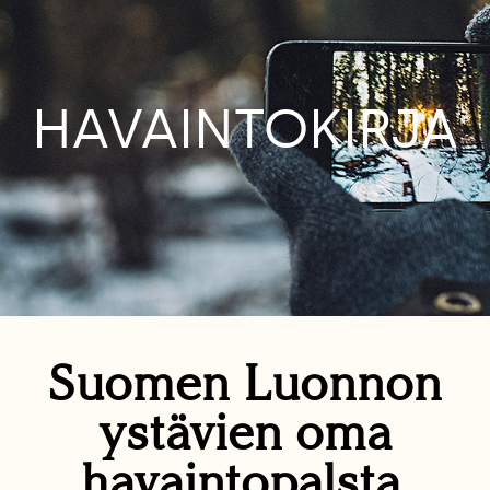
HAVAINTOKIRJA
Suomen Luonnon
ystävien oma
havaintopalsta.