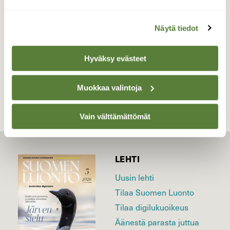
Valokuvaaja: Tarja Naukkarinen, Savitaipale
21.5.2026
Näytä tiedot
Hyväksy evästeet
TAKAISIN LISTAAN
Muokkaa valintoja
Vain välttämättömät
LEHTI
Uusin lehti
Tilaa Suomen Luonto
Tilaa digilukuoikeus
Äänestä parasta juttua