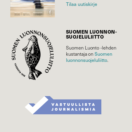
Tilaa uutiskirje
SUOMEN LUONNON­
SUOJELU­LIITTO
Suomen Luonto -lehden
Suomen
kustantaja on
luonnonsuojelu­liitto
.