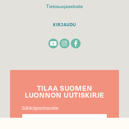
Tietosuojaseloste
KIRJAUDU
TILAA
SUOMEN
LUONNON
UUTIS­KIRJE
Sähköpostiosoite