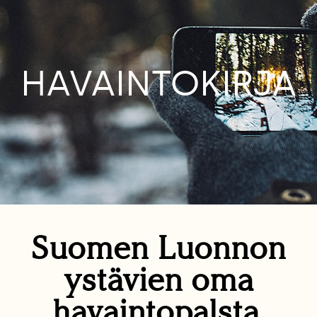
HAVAINTOKIRJA
Suomen Luonnon
ystävien oma
havaintopalsta.