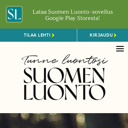
Lataa Suomen Luonto -sovellus
Google Play Storesta!
TILAA LEHTI
KIRJAUDU