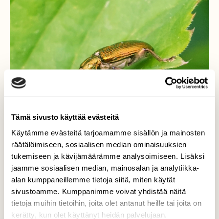
Tämä sivusto käyttää evästeitä
Käytämme evästeitä tarjoamamme sisällön ja mainosten
räätälöimiseen, sosiaalisen median ominaisuuksien
tukemiseen ja kävijämäärämme analysoimiseen. Lisäksi
jaamme sosiaalisen median, mainosalan ja analytiikka-
alan kumppaneillemme tietoja siitä, miten käytät
Ruokokuoriainen
sivustoamme. Kumppanimme voivat yhdistää näitä
tietoja muihin tietoihin, joita olet antanut heille tai joita on
Komean värinen kovakuoriainen.
kerätty, kun olet käyttänyt heidän palvelujaan.