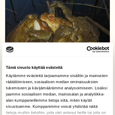
Tämä sivusto käyttää evästeitä
Käytämme evästeitä tarjoamamme sisällön ja mainosten
räätälöimiseen, sosiaalisen median ominaisuuksien
tukemiseen ja kävijämäärämme analysoimiseen. Lisäksi
jaamme sosiaalisen median, mainosalan ja analytiikka-
Rupikonnien kilpakosinta
alan kumppaneillemme tietoja siitä, miten käytät
sivustoamme. Kumppanimme voivat yhdistää näitä
Joskus keväisin näkee rupikonnien rajujakin
tietoja muihin tietoihin, joita olet antanut heille tai joita on