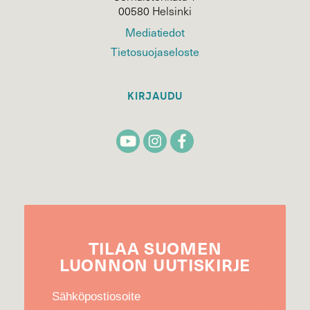
00580 Helsinki
Mediatiedot
Tietosuojaseloste
KIRJAUDU
TILAA
SUOMEN
LUONNON
UUTIS­KIRJE
Sähköpostiosoite