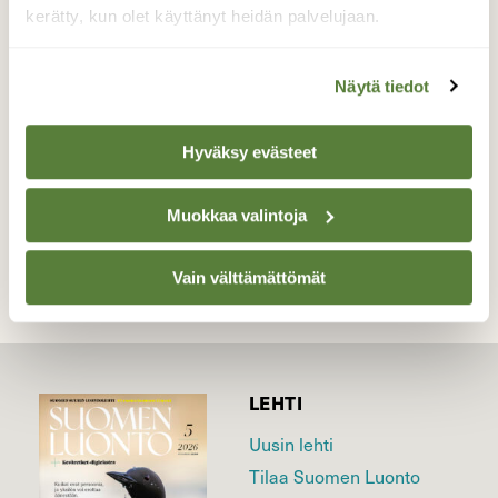
lemmenleikkejä, joissa naaras ei kovin helliä
kerätty, kun olet käyttänyt heidän palvelujaan.
tunteita pääse kokemaan.
Valokuvaaja: Juhani Kolari, Karstula Kaihola
Näytä tiedot
15.5.2010
Hyväksy evästeet
TAKAISIN LISTAAN
Muokkaa valintoja
Vain välttämättömät
LEHTI
Uusin lehti
Tilaa Suomen Luonto