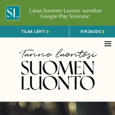
Lataa Suomen Luonto -sovellus
Google Play Storesta!
TILAA LEHTI
KIRJAUDU