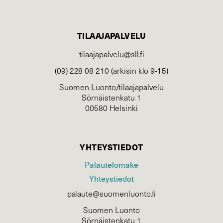
TILAAJAPALVELU
tilaajapalvelu@sll.fi
(09) 228 08 210 (arkisin klo 9-15)
Suomen Luonto/tilaajapalvelu
Sörnäistenkatu 1
00580 Helsinki
YHTEYSTIEDOT
Palautelomake
Yhteystiedot
palaute@suomenluonto.fi
Suomen Luonto
Sörnäistenkatu 1