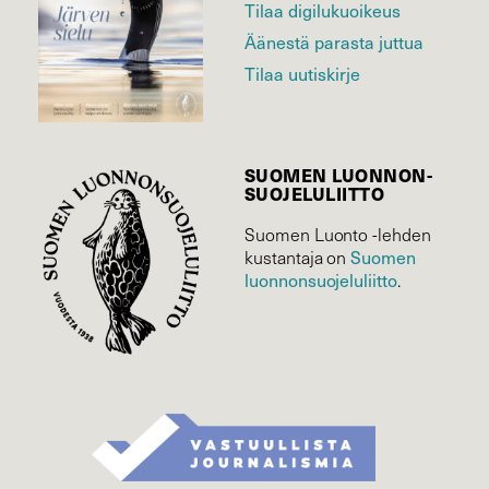
Tilaa digilukuoikeus
Äänestä parasta juttua
Tilaa uutiskirje
SUOMEN LUONNON­
SUOJELU­LIITTO
Suomen Luonto -lehden
Suomen
kustantaja on
luonnonsuojelu­liitto
.