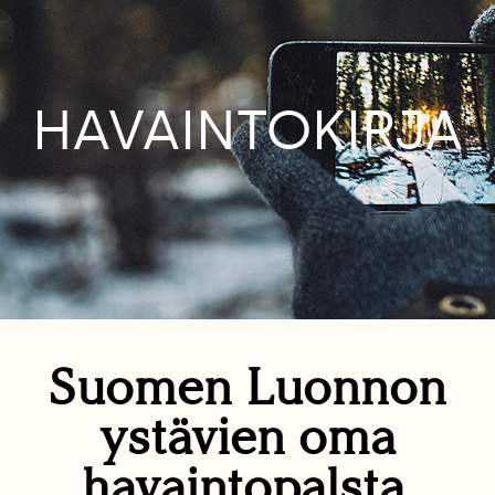
HAVAINTOKIRJA
Suomen Luonnon
ystävien oma
havaintopalsta.