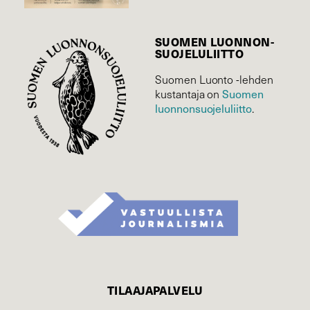
SUOMEN LUONNON­
SUOJELU­LIITTO
Suomen Luonto -lehden
kustantaja on
Suomen
luonnonsuojelu­liitto
.
TILAAJAPALVELU