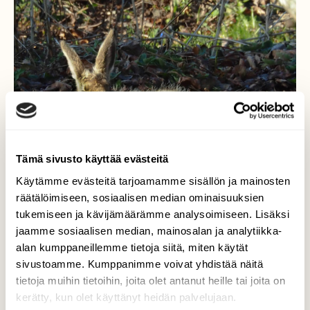
Tämä sivusto käyttää evästeitä
Käytämme evästeitä tarjoamamme sisällön ja mainosten
räätälöimiseen, sosiaalisen median ominaisuuksien
tukemiseen ja kävijämäärämme analysoimiseen. Lisäksi
jaamme sosiaalisen median, mainosalan ja analytiikka-
Rusakko
alan kumppaneillemme tietoja siitä, miten käytät
sivustoamme. Kumppanimme voivat yhdistää näitä
Rusakko peseytyy
tietoja muihin tietoihin, joita olet antanut heille tai joita on
kerätty, kun olet käyttänyt heidän palvelujaan.
Valokuvaaja: Aki Jalava, 8.5.2023 Rusko