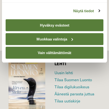
Näytä tiedot
TAKAISIN LISTAAN
Hyväksy evästeet
Muokkaa valintoja
Vain välttämättömät
LEHTI
Uusin lehti
Tilaa Suomen Luonto
Tilaa digilukuoikeus
Äänestä parasta juttua
Tilaa uutiskirje