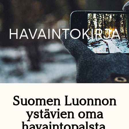
HAVAINTOKIRJA
Suomen Luonnon
ystävien oma
havaintopalsta.