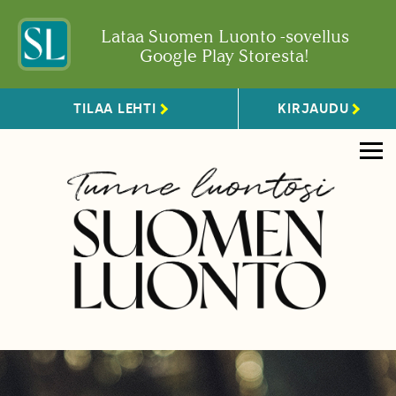
Lataa Suomen Luonto -sovellus
Google Play Storesta!
TILAA LEHTI
KIRJAUDU