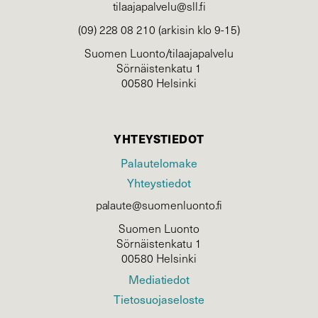
tilaajapalvelu@sll.fi
(09) 228 08 210 (arkisin klo 9-15)
Suomen Luonto/tilaajapalvelu
Sörnäistenkatu 1
00580 Helsinki
YHTEYSTIEDOT
Palautelomake
Yhteystiedot
palaute@suomenluonto.fi
Suomen Luonto
Sörnäistenkatu 1
00580 Helsinki
Mediatiedot
Tietosuojaseloste