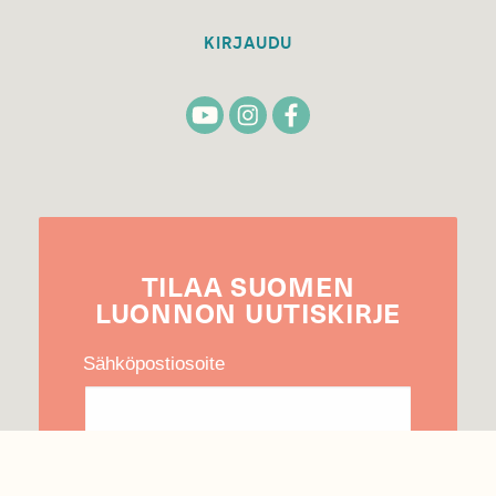
KIRJAUDU
TILAA
SUOMEN
LUONNON
UUTIS­KIRJE
Sähköpostiosoite
Hyväksyn tietojeni käytön uutiskirjeen
lähettämiseen