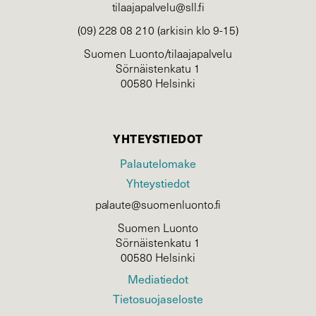
tilaajapalvelu@sll.fi
(09) 228 08 210 (arkisin klo 9-15)
Suomen Luonto/tilaajapalvelu
Sörnäistenkatu 1
00580 Helsinki
YHTEYSTIEDOT
Palautelomake
Yhteystiedot
palaute@suomenluonto.fi
Suomen Luonto
Sörnäistenkatu 1
00580 Helsinki
Mediatiedot
Tietosuojaseloste