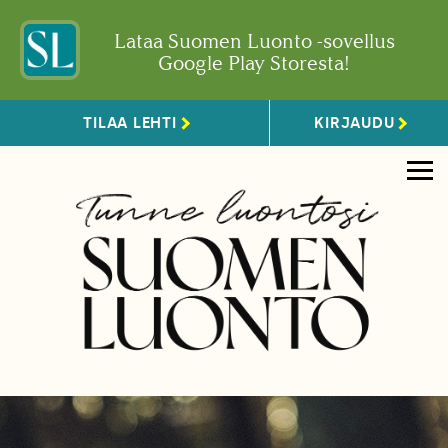
Lataa Suomen Luonto -sovellus
Google Play Storesta!
TILAA LEHTI
KIRJAUDU