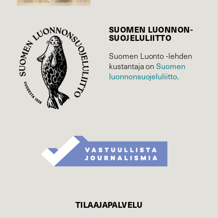
SUOMEN LUONNON­
SUOJELU­LIITTO
Suomen Luonto -lehden
Suomen
kustantaja on
luonnonsuojelu­liitto
.
TILAAJAPALVELU