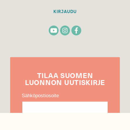
KIRJAUDU
TILAA
SUOMEN
LUONNON
UUTIS­KIRJE
Sähköpostiosoite
Hyväksyn tietojeni käytön uutiskirjeen
lähettämiseen