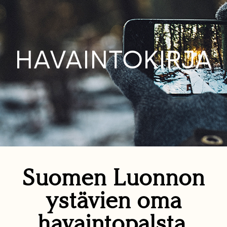
HAVAINTOKIRJA
Suomen Luonnon
ystävien oma
havaintopalsta.