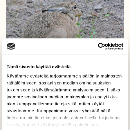
Tämä sivusto käyttää evästeitä
Käytämme evästeitä tarjoamamme sisällön ja mainosten
räätälöimiseen, sosiaalisen median ominaisuuksien
tukemiseen ja kävijämäärämme analysoimiseen. Lisäksi
jaamme sosiaalisen median, mainosalan ja analytiikka-
Rusakko
alan kumppaneillemme tietoja siitä, miten käytät
sivustoamme. Kumppanimme voivat yhdistää näitä
Hyvin rusakko maastoutuu, suojaväri toimii.
tietoja muihin tietoihin, joita olet antanut heille tai joita on
kerätty, kun olet käyttänyt heidän palvelujaan.
Valokuvaaja: Kaarlo Asikainen, Iisalmi 16.8.2023