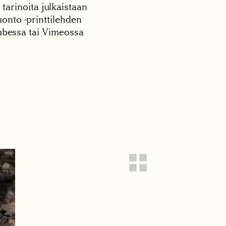
 tarinoita julkaistaan
onto -printtilehden
tubessa tai Vimeossa