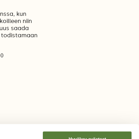
anssa, kun
oilleen niin
isuus saada
n todistamaan
20