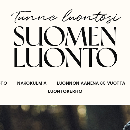
STÖ
NÄKÖKULMIA
LUONNON ÄÄNENÄ 85 VUOTTA
LUONTOKERHO