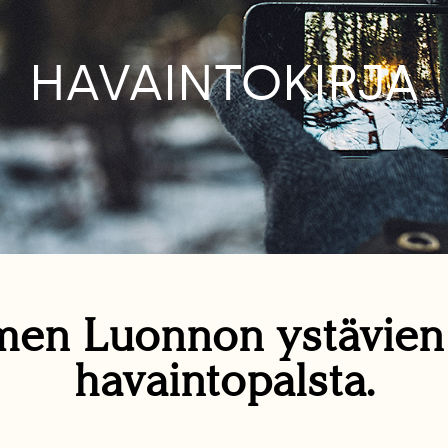
HAVAINTOKIRJA
en Luonnon ystävie
havaintopalsta.