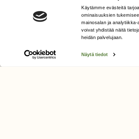
Käytämme evästeitä tarjoa
LEHTI
ominaisuuksien tukemisee
Uusin lehti
mainosalan ja analytiikka
Tilaa Suomen Luonto
voivat yhdistää näitä tietoja
Tilaa digilukuoikeus
heidän palvelujaan.
Äänestä parasta juttua
Näytä tiedot
Tilaa uutiskirje
SUOMEN LUONNON­SUOJ
LIITTO
Suomen Luonto -lehden kusta
Suomen luonnonsuojelu­liitto
.