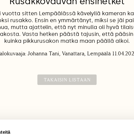
Rusakkovauvan ensihetket
i vuotta sitten Lempäälässä kävelyllä kameran k
uoksi rusakko. Ensin en ymmärtänyt, miksi se jäi paik
nua, mutta ajattelin, että nyt minulla oli hyvä tila
sakosta. Vasta hetken päästä tajusin, että pääsi
kuinka pikkurusakon matka maan päällä alkoi.
alokuvaaja: Johanna Tani, Vanattara, Lempäälä 11.04.20
TAKAISIN LISTAAN
teitä