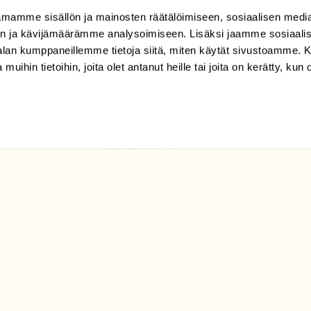
mamme sisällön ja mainosten räätälöimiseen, sosiaalisen medi
TILAAJAPALVELU
n ja kävijämäärämme analysoimiseen. Lisäksi jaamme sosiaali
tilaajapalvelu@sll.fi
-alan kumppaneillemme tietoja siitä, miten käytät sivustoamme
 muihin tietoihin, joita olet antanut heille tai joita on kerätty, kun 
(09) 228 08 210 (arkisin
klo 9-15)
Suomen
Luonto/tilaajapalvelu
Sörnäistenkatu 1
00580 Helsinki
ELU­
YHTEYSTIEDOT
ntaja on
Palautelomake
Yhteystiedot
palaute@suomenluonto.fi
Suomen Luonto
Sörnäistenkatu 1