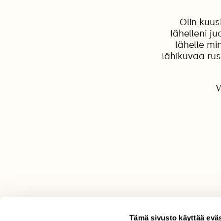
Olin kuus
lähelleni j
lähelle mi
lähikuvaa ru
V
Tämä sivusto käyttää eväs