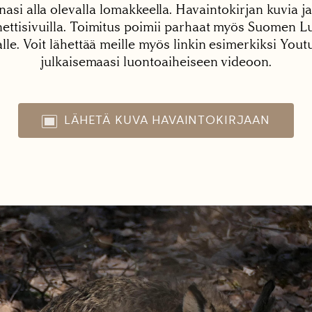
nasi alla olevalla lomakkeella. Havaintokirjan kuvia ja
tisivuilla. Toimitus poimii parhaat myös Suomen Lu
alle. Voit lähettää meille myös linkin esimerkiksi You
julkaisemaasi luontoaiheiseen videoon.
LÄHETÄ KUVA HAVAINTOKIRJAAN