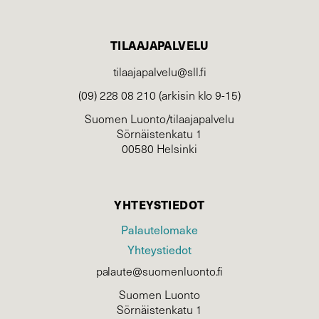
TILAAJAPALVELU
tilaajapalvelu@sll.fi
(09) 228 08 210 (arkisin klo 9-15)
Suomen Luonto/tilaajapalvelu
Sörnäistenkatu 1
00580 Helsinki
YHTEYSTIEDOT
Palautelomake
Yhteystiedot
palaute@suomenluonto.fi
Suomen Luonto
Sörnäistenkatu 1