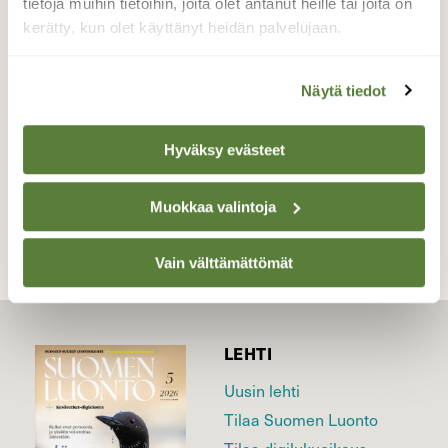
tietoja muihin tietoihin, joita olet antanut heille tai joita on
pakko aidata, kun salaattipenkki jostain
kerätty, kun olet käyttänyt heidän palvelujaan.
syystä tuntuu kiinnostavan.
Valokuvaaja: Hannu. Rasiranta, Hauho 9.6.2020
Näytä tiedot
Hyväksy evästeet
TAKAISIN LISTAAN
Muokkaa valintoja
Vain välttämättömät
LEHTI
Uusin lehti
Tilaa Suomen Luonto