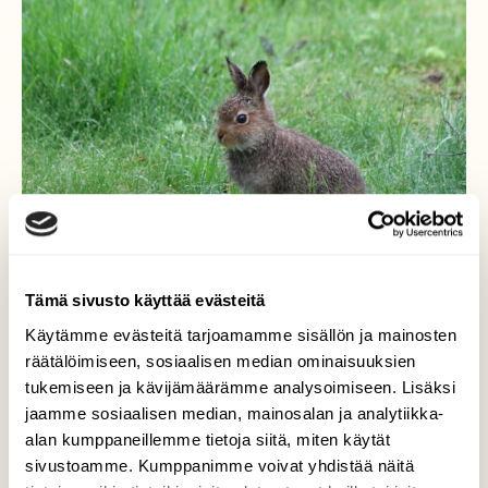
Tämä sivusto käyttää evästeitä
Käytämme evästeitä tarjoamamme sisällön ja mainosten
räätälöimiseen, sosiaalisen median ominaisuuksien
Rusakonpoikaset
tukemiseen ja kävijämäärämme analysoimiseen. Lisäksi
jaamme sosiaalisen median, mainosalan ja analytiikka-
Rusakon poikaset opettelevat itsenäiseen
alan kumppaneillemme tietoja siitä, miten käytät
elämään. Niitä on ilmestynyt kolme
sivustoamme. Kumppanimme voivat yhdistää näitä
kappaletta piha-alueelle. Kasvimaa on ollut