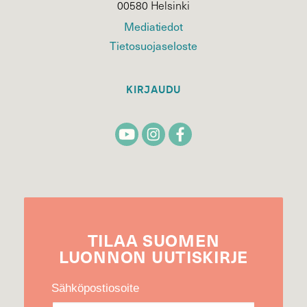
00580 Helsinki
Mediatiedot
Tietosuojaseloste
KIRJAUDU
TILAA
SUOMEN
LUONNON
UUTIS­KIRJE
Sähköpostiosoite