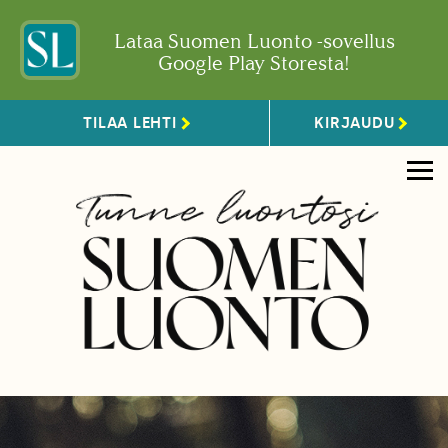
Lataa Suomen Luonto -sovellus
Google Play Storesta!
TILAA LEHTI
KIRJAUDU