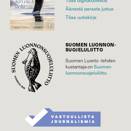
Tilaa digilukuoikeus
Äänestä parasta juttua
Tilaa uutiskirje
SUOMEN LUONNON­
SUOJELU­LIITTO
Suomen Luonto -lehden
Suomen
kustantaja on
luonnonsuojelu­liitto
.