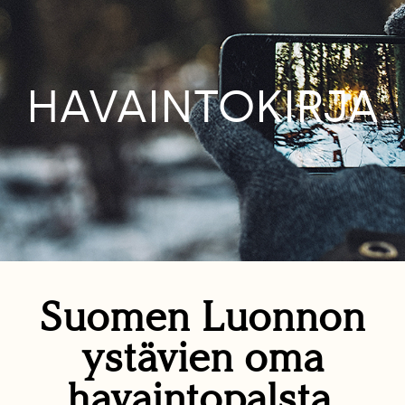
HAVAINTOKIRJA
Suomen Luonnon
ystävien oma
havaintopalsta.