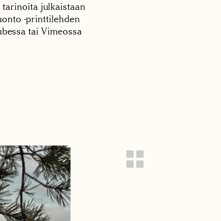
 tarinoita julkaistaan
onto -printtilehden
tubessa tai Vimeossa