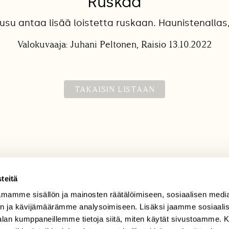
Ruskaa
su antaa lisää loistetta ruskaan. Haunistenallas, 
Valokuvaaja: Juhani Peltonen, Raisio 13.10.2022
TAKAISIN LISTAAN
teitä
mamme sisällön ja mainosten räätälöimiseen, sosiaalisen medi
TILAAJAPALVELU
n ja kävijämäärämme analysoimiseen. Lisäksi jaamme sosiaali
tilaajapalvelu@sll.fi
-alan kumppaneillemme tietoja siitä, miten käytät sivustoamme