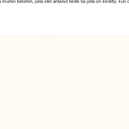
 muihin tietoihin, joita olet antanut heille tai joita on kerätty, kun 
(09) 228 08 210 (arkisin
klo 9-15)
Suomen
Luonto/tilaajapalvelu
Sörnäistenkatu 1
00580 Helsinki
ELU­
YHTEYSTIEDOT
ntaja on
Palautelomake
Yhteystiedot
palaute@suomenluonto.fi
Suomen Luonto
Sörnäistenkatu 1
00580 Helsinki
Mediatiedot
Tietosuojaseloste