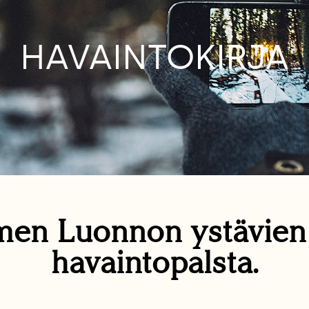
HAVAINTOKIRJA
en Luonnon ystävie
havaintopalsta.