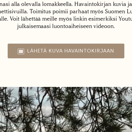
nasi alla olevalla lomakkeella. Havaintokirjan kuvia ja
tisivuilla. Toimitus poimii parhaat myös Suomen Lu
alle. Voit lähettää meille myös linkin esimerkiksi You
julkaisemaasi luontoaiheiseen videoon.
LÄHETÄ KUVA HAVAINTOKIRJAAN