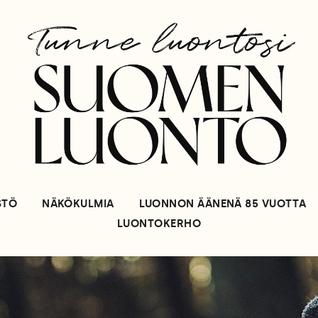
STÖ
NÄKÖKULMIA
LUONNON ÄÄNENÄ 85 VUOTTA
LUONTOKERHO