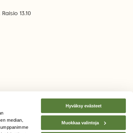
Raisio 13.10
Hyväksy evästeet
an
sen median,
Muokkaa valintoja
. Kumppanimme
TILAA
SUOMEN