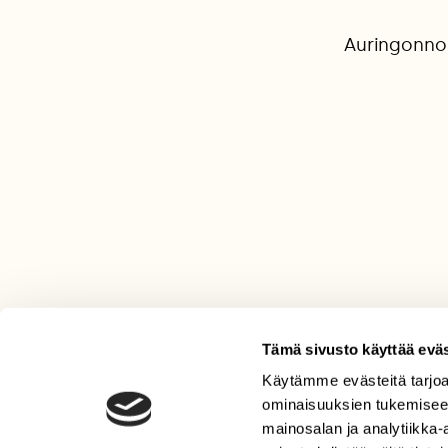
Auringonnou
Tämä sivusto käyttää eväs
Käytämme evästeitä tarjoa
LEHTI
ominaisuuksien tukemisee
Uusin lehti
mainosalan ja analytiikka