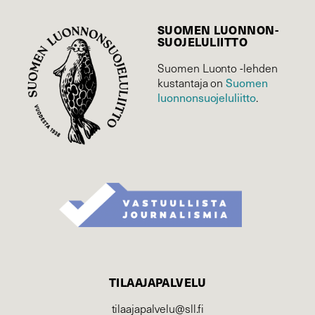
SUOMEN LUONNON­
SUOJELU­LIITTO
Suomen Luonto -lehden
kustantaja on
Suomen
luonnonsuojelu­liitto
.
TILAAJAPALVELU
tilaajapalvelu@sll.fi