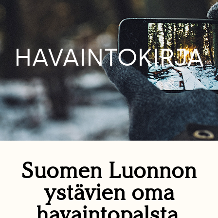
HAVAINTOKIRJA
Suomen Luonnon
ystävien oma
havaintopalsta.