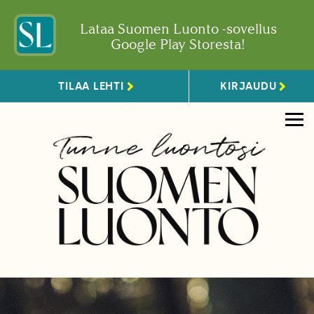
Lataa Suomen Luonto -sovellus
Google Play Storesta!
TILAA LEHTI
KIRJAUDU