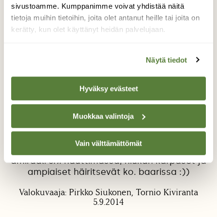
sivustoamme. Kumppanimme voivat yhdistää näitä
tietoja muihin tietoihin, joita olet antanut heille tai joita on
kerätty, kun olet käyttänyt heidän palvelujaan.
Näytä tiedot
Ruskavärejä näinkin...
Hyväksy evästeet
Nyt elokuun lopulta saakka olen ilokseni ja
ihastukseni bongaillut upeita, isoja
Muokkaa valintoja
perhosiamme - suruvaippa ja amiraalia. Niille
olen laittanut punaviiniperhosbaarin, jossa
Vain välttämättömät
käyvät päivittäin - suruvaippa jo 17.8. ja
amiraali 5.9. nauttimassa, hiukan kärpäset ja
ampiaiset häiritsevät ko. baarissa :))
Valokuvaaja: Pirkko Siukonen, Tornio Kiviranta
5.9.2014