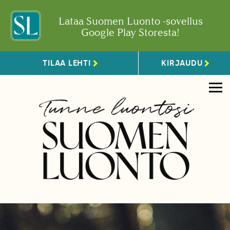
Lataa Suomen Luonto -sovellus
Google Play Storesta!
TILAA LEHTI
KIRJAUDU