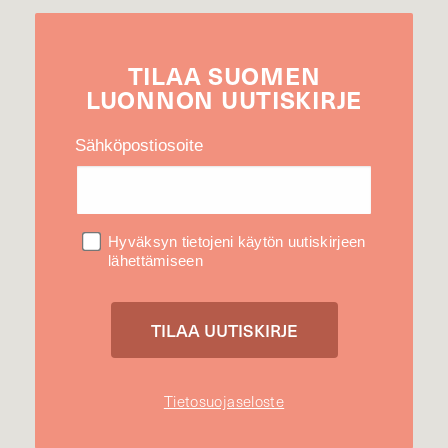
TILAA
SUOMEN
LUONNON
UUTIS­KIRJE
Sähköpostiosoite
Hyväksyn tietojeni käytön uutiskirjeen
lähettämiseen
Tietosuojaseloste