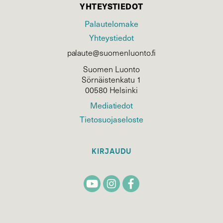
YHTEYSTIEDOT
Palautelomake
Yhteystiedot
palaute@suomenluonto.fi
Suomen Luonto
Sörnäistenkatu 1
00580 Helsinki
Mediatiedot
Tietosuojaseloste
KIRJAUDU