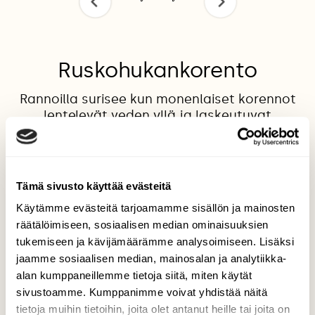
Ruskohukankorento
Rannoilla surisee kun monenlaiset korennot
lentelevät veden yllä ja laskeutuvat
lepäilemään törröttäviin puunjuuriin ja
kasvien varsiin.
Valokuvaaja: Pirjo Hokkanen, Kouvola 13.6.2013
Tämä sivusto käyttää evästeitä
Käytämme evästeitä tarjoamamme sisällön ja mainosten
räätälöimiseen, sosiaalisen median ominaisuuksien
TAKAISIN LISTAAN
tukemiseen ja kävijämäärämme analysoimiseen. Lisäksi
jaamme sosiaalisen median, mainosalan ja analytiikka-
alan kumppaneillemme tietoja siitä, miten käytät
sivustoamme. Kumppanimme voivat yhdistää näitä
tietoja muihin tietoihin, joita olet antanut heille tai joita on