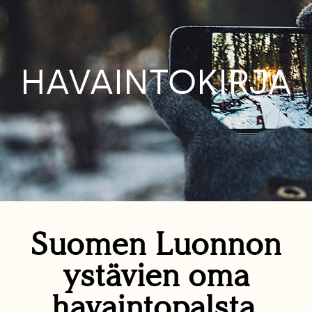
HAVAINTOKIRJA
Suomen Luonnon
ystävien oma
havaintopalsta.