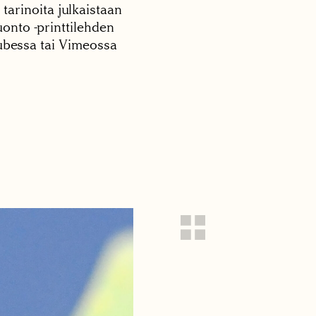
 tarinoita julkaistaan
onto -printtilehden
tubessa tai Vimeossa