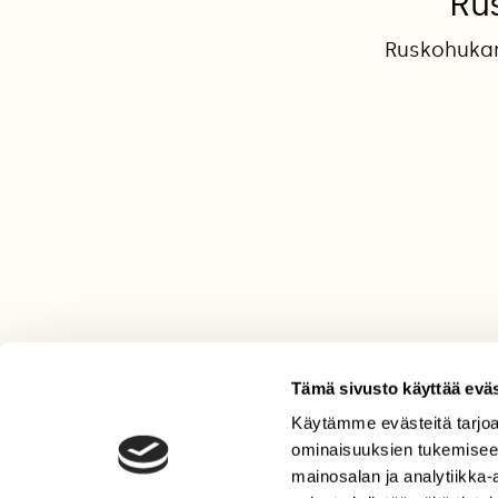
Ru
Ruskohukan
Tämä sivusto käyttää eväs
Käytämme evästeitä tarjoa
LEHTI
ominaisuuksien tukemisee
Uusin lehti
mainosalan ja analytiikka