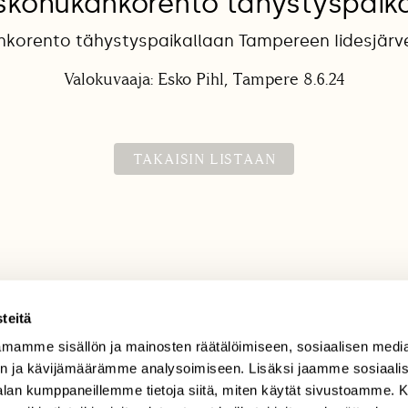
skohukankorento tähystyspaika
korento tähystyspaikallaan Tampereen Iidesjärve
Valokuvaaja: Esko Pihl, Tampere 8.6.24
TAKAISIN LISTAAN
teitä
mamme sisällön ja mainosten räätälöimiseen, sosiaalisen medi
TILAAJAPALVELU
n ja kävijämäärämme analysoimiseen. Lisäksi jaamme sosiaali
tilaajapalvelu@sll.fi
-alan kumppaneillemme tietoja siitä, miten käytät sivustoamme