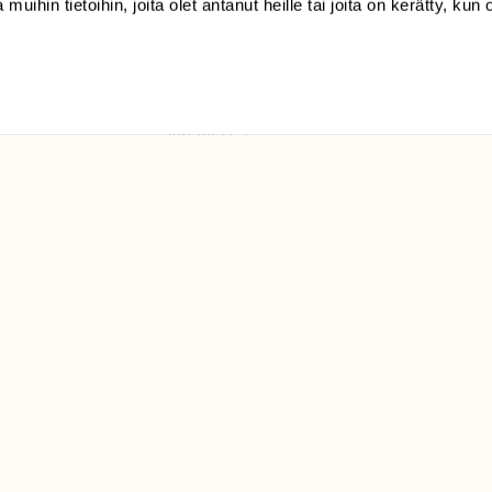
 muihin tietoihin, joita olet antanut heille tai joita on kerätty, kun 
(09) 228 08 210 (arkisin
klo 9-15)
Suomen
Luonto/tilaajapalvelu
Sörnäistenkatu 1
00580 Helsinki
ELU­
YHTEYSTIEDOT
ntaja on
Palautelomake
Yhteystiedot
palaute@suomenluonto.fi
Suomen Luonto
Sörnäistenkatu 1
00580 Helsinki
Mediatiedot
Tietosuojaseloste