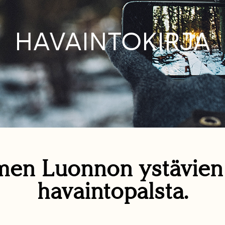
HAVAINTOKIRJA
en Luonnon ystävie
havaintopalsta.