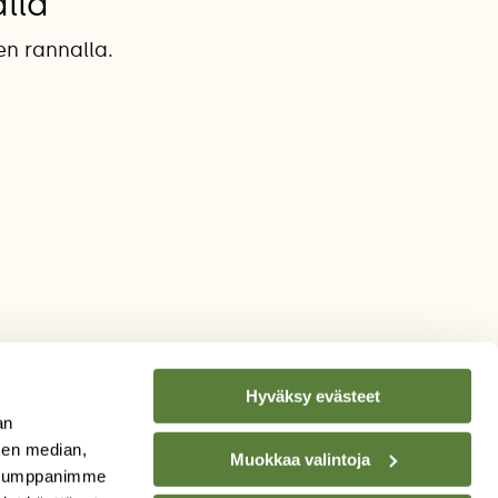
lla
n rannalla.
Hyväksy evästeet
an
sen median,
Muokkaa valintoja
. Kumppanimme
TILAA
SUOMEN