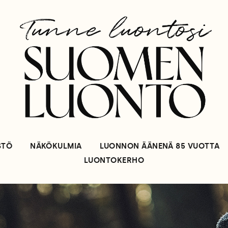
STÖ
NÄKÖKULMIA
LUONNON ÄÄNENÄ 85 VUOTTA
LUONTOKERHO