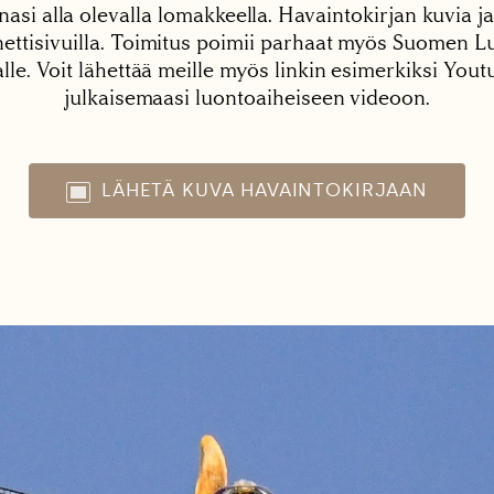
nasi alla olevalla lomakkeella. Havaintokirjan kuvia ja
tisivuilla. Toimitus poimii parhaat myös Suomen Lu
alle. Voit lähettää meille myös linkin esimerkiksi You
julkaisemaasi luontoaiheiseen videoon.
LÄHETÄ KUVA HAVAINTOKIRJAAN