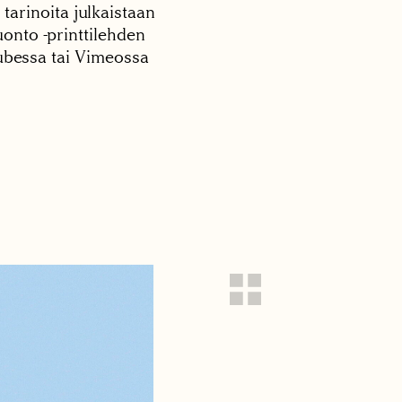
 tarinoita julkaistaan
onto -printtilehden
tubessa tai Vimeossa