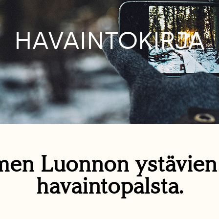
HAVAINTOKIRJA
en Luonnon ystävie
havaintopalsta.