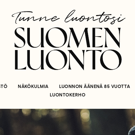
STÖ
NÄKÖKULMIA
LUONNON ÄÄNENÄ 85 VUOTTA
LUONTOKERHO