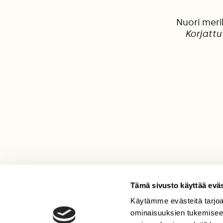
Nuori merik
Korjattu
Tämä sivusto käyttää eväs
Käytämme evästeitä tarjoa
LEHTI
ominaisuuksien tukemisee
Uusin lehti