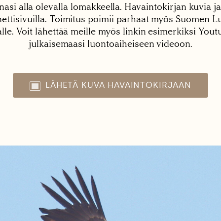
nasi alla olevalla lomakkeella. Havaintokirjan kuvia ja
tisivuilla. Toimitus poimii parhaat myös Suomen Lu
alle. Voit lähettää meille myös linkin esimerkiksi You
julkaisemaasi luontoaiheiseen videoon.
LÄHETÄ KUVA HAVAINTOKIRJAAN