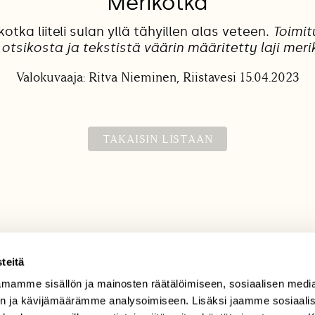
Merikotka
otka liiteli sulan yllä tähyillen alas veteen.
Toimit
 otsikosta ja tekstistä väärin määritetty laji meri
Valokuvaaja: Ritva Nieminen, Riistavesi 15.04.2023
TAKAISIN LISTAAN
teitä
mamme sisällön ja mainosten räätälöimiseen, sosiaalisen medi
TILAAJAPALVELU
n ja kävijämäärämme analysoimiseen. Lisäksi jaamme sosiaali
tilaajapalvelu@sll.fi