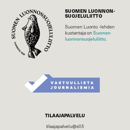
SUOMEN LUONNON­
SUOJELU­LIITTO
Suomen Luonto -lehden
kustantaja on
Suomen
luonnonsuojelu­liitto
.
TILAAJAPALVELU
tilaajapalvelu@sll.fi