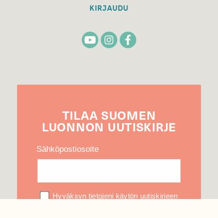
KIRJAUDU
TILAA
SUOMEN
LUONNON
UUTIS­KIRJE
Sähköpostiosoite
Hyväksyn tietojeni käytön uutiskirjeen
lähettämiseen