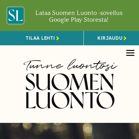
Lataa Suomen Luonto -sovellus
Google Play Storesta!
TILAA LEHTI
KIRJAUDU