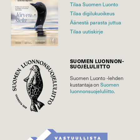
Tilaa Suomen Luonto
Tilaa digilukuoikeus
Äänestä parasta juttua
Tilaa uutiskirje
SUOMEN LUONNON­
SUOJELU­LIITTO
Suomen Luonto -lehden
Suomen
kustantaja on
luonnonsuojelu­liitto
.