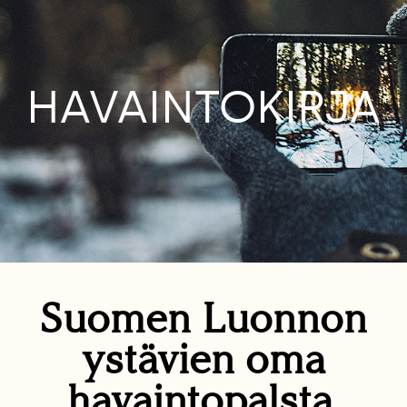
HAVAINTOKIRJA
Suomen Luonnon
ystävien oma
havaintopalsta.