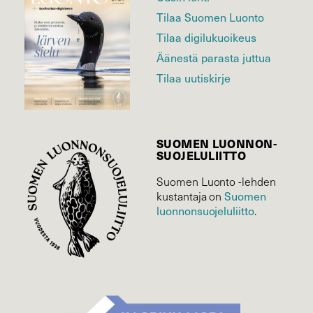
Tilaa Suomen Luonto
Tilaa digilukuoikeus
Äänestä parasta juttua
Tilaa uutiskirje
SUOMEN LUONNON­
SUOJELU­LIITTO
Suomen Luonto -lehden
Suomen
kustantaja on
luonnonsuojelu­liitto
.