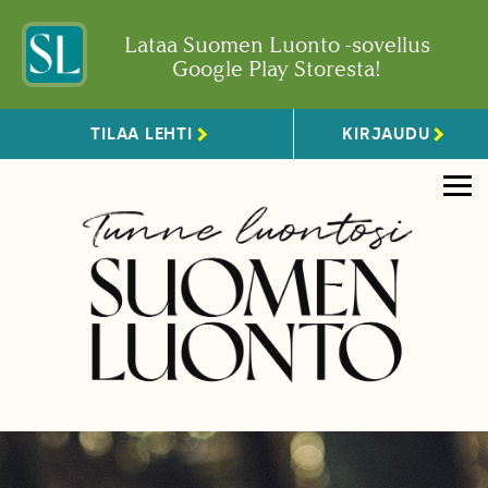
Lataa Suomen Luonto -sovellus
Google Play Storesta!
TILAA LEHTI
KIRJAUDU