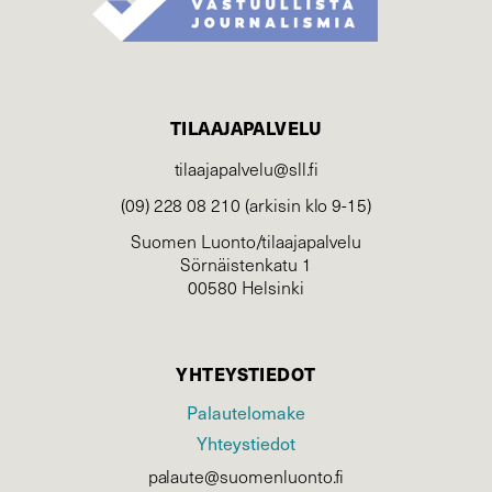
TILAAJAPALVELU
tilaajapalvelu@sll.fi
(09) 228 08 210 (arkisin klo 9-15)
Suomen Luonto/tilaajapalvelu
Sörnäistenkatu 1
00580 Helsinki
YHTEYSTIEDOT
Palautelomake
Yhteystiedot
palaute@suomenluonto.fi