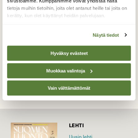
sivustoamme. Kumppanimme voivat yhdistää näitä
verhon raosta. Näitä on ilmestynyt
tietoja muihin tietoihin, joita olet antanut heille tai joita on
pihapiiriin, kun olen laittanut tarjolle
kerätty, kun olet käyttänyt heidän palvelujaan.
siemenseosta pähkinöiden ja auringonkukan
siementen lisäksi.
Näytä tiedot
Valokuvaaja: Anne Patana, Tampere 4.2.2018
Hyväksy evästeet
TAKAISIN LISTAAN
Muokkaa valintoja
Vain välttämättömät
LEHTI
Uusin lehti