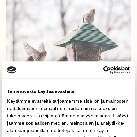
Tämä sivusto käyttää evästeitä
Käytämme evästeitä tarjoamamme sisällön ja mainosten
Ruuhkaa
räätälöimiseen, sosiaalisen median ominaisuuksien
tukemiseen ja kävijämäärämme analysoimiseen. Lisäksi
Tänään oli pakkasyön jälkeen vipinää
jaamme sosiaalisen median, mainosalan ja analytiikka-
lintulaudalla. Parvi urpiaisia viipyi laudalla
alan kumppaneillemme tietoja siitä, miten käytät
hyvän tovin ja pääsin ottamaan niistä kuvia