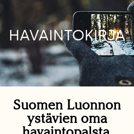
HAVAINTOKIRJA
Suomen Luonnon
ystävien oma
havaintopalsta.