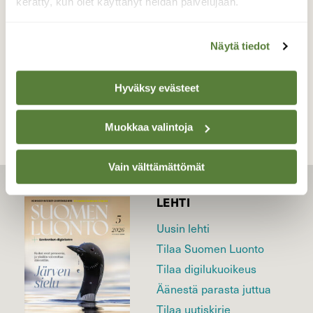
kerätty, kun olet käyttänyt heidän palvelujaan.
7.6.2025
Näytä tiedot
TAKAISIN LISTAAN
Hyväksy evästeet
Muokkaa valintoja
Vain välttämättömät
LEHTI
Uusin lehti
Tilaa Suomen Luonto
Tilaa digilukuoikeus
Äänestä parasta juttua
Tilaa uutiskirje