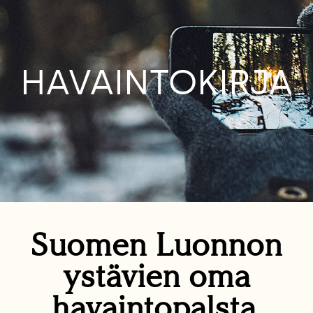
HAVAINTOKIRJA
Suomen Luonnon
ystävien oma
havaintopalsta.