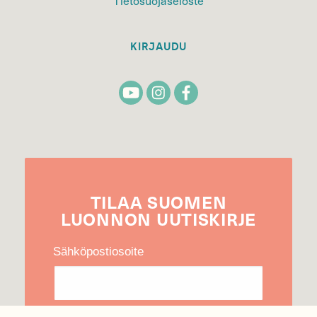
Tietosuojaseloste
KIRJAUDU
TILAA
SUOMEN
LUONNON
UUTIS­KIRJE
Sähköpostiosoite