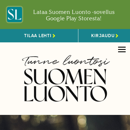
Lataa Suomen Luonto -sovellus
Google Play Storesta!
TILAA LEHTI
KIRJAUDU