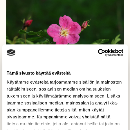
Tämä sivusto käyttää evästeitä
Käytämme evästeitä tarjoamamme sisällön ja mainosten
räätälöimiseen, sosiaalisen median ominaisuuksien
Ruusu
tukemiseen ja kävijämäärämme analysoimiseen. Lisäksi
jaamme sosiaalisen median, mainosalan ja analytiikka-
Keskikesä lähestyy ja ruusut puhkeaa
alan kumppaneillemme tietoja siitä, miten käytät
kukkaan.
sivustoamme. Kumppanimme voivat yhdistää näitä
tietoja muihin tietoihin, joita olet antanut heille tai joita on
Valokuvaaja: Jaana Saarelainen, Marjala, Joensuu