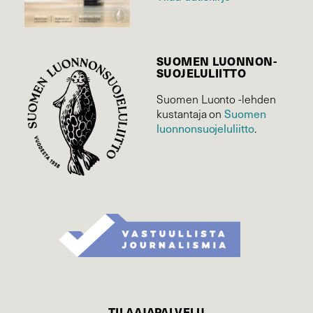
SUOMEN LUONNON­
SUOJELU­LIITTO
Suomen Luonto -lehden
kustantaja on
Suomen
luonnonsuojelu­liitto
.
TILAAJAPALVELU