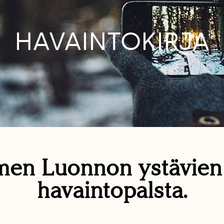
HAVAINTOKIRJA
en Luonnon ystävie
havaintopalsta.