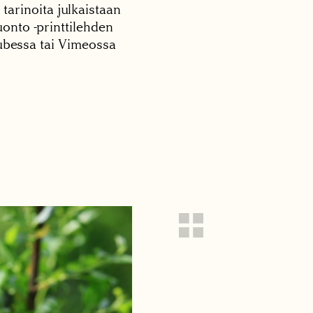
 tarinoita julkaistaan
onto -printtilehden
tubessa tai Vimeossa