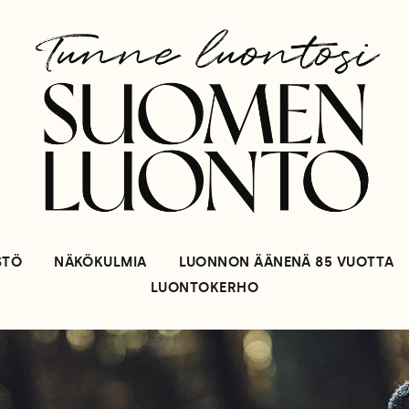
STÖ
NÄKÖKULMIA
LUONNON ÄÄNENÄ 85 VUOTTA
LUONTOKERHO