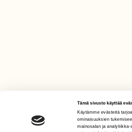
Tämä sivusto käyttää eväs
Käytämme evästeitä tarjoa
LEHTI
ominaisuuksien tukemisee
Uusin lehti
mainosalan ja analytiikka