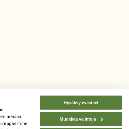
Hyväksy evästeet
an
sen median,
Muokkaa valintoja
. Kumppanimme
TILAA
SUOMEN