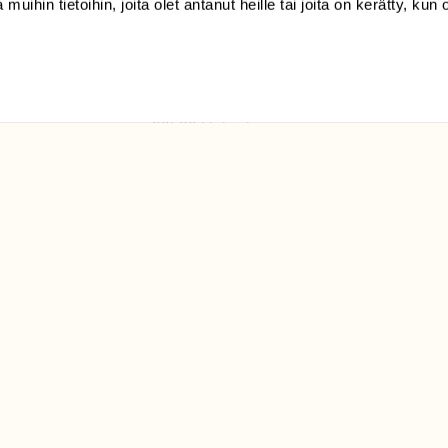
 muihin tietoihin, joita olet antanut heille tai joita on kerätty, kun 
(09) 228 08 210 (arkisin
klo 9-15)
Suomen
Luonto/tilaajapalvelu
Sörnäistenkatu 1
00580 Helsinki
ELU­
YHTEYSTIEDOT
ntaja on
Palautelomake
Yhteystiedot
palaute@suomenluonto.fi
Suomen Luonto
Sörnäistenkatu 1
00580 Helsinki
Mediatiedot
Tietosuojaseloste