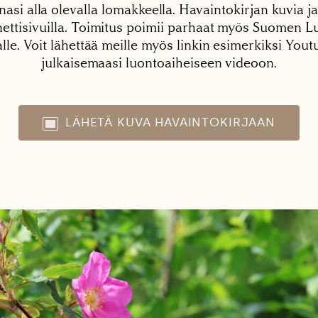
nasi alla olevalla lomakkeella. Havaintokirjan kuvia ja
tisivuilla. Toimitus poimii parhaat myös Suomen Lu
alle. Voit lähettää meille myös linkin esimerkiksi You
julkaisemaasi luontoaiheiseen videoon.
LÄHETÄ KUVA HAVAINTOKIRJAAN