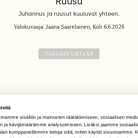
Ruusu
Juhannus ja ruusut kuuluvat yhteen.
Valokuvaaja: Jaana Saarelainen, Koli 6.6.2026
TAKAISIN LISTAAN
teitä
mamme sisällön ja mainosten räätälöimiseen, sosiaalisen medi
TILAAJAPALVELU
n ja kävijämäärämme analysoimiseen. Lisäksi jaamme sosiaali
tilaajapalvelu@sll.fi
-alan kumppaneillemme tietoja siitä, miten käytät sivustoamme