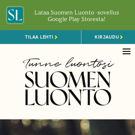
Lataa Suomen Luonto -sovellus
Google Play Storesta!
TILAA LEHTI
KIRJAUDU