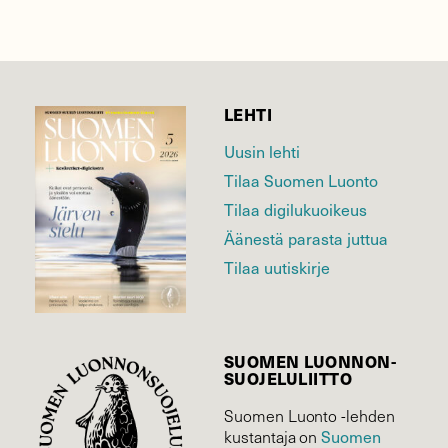
LEHTI
Uusin lehti
Tilaa Suomen Luonto
Tilaa digilukuoikeus
Äänestä parasta juttua
Tilaa uutiskirje
SUOMEN LUONNON­
SUOJELU­LIITTO
Suomen Luonto -lehden
kustantaja on
Suomen