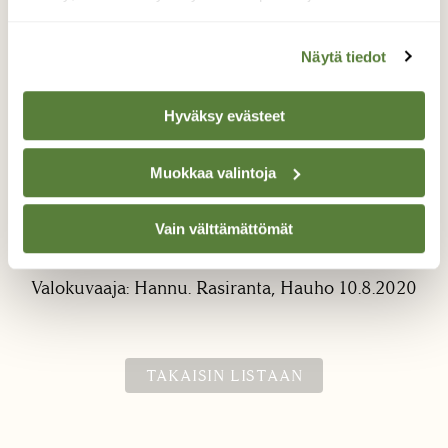
Näytä tiedot
Hyväksy evästeet
Muokkaa valintoja
Ruusunuijakas
Vähän harvinaisempi ruusunuijakas ilmestyy
Vain välttämättömät
joka kesä vanhalle paikalleen.
Valokuvaaja: Hannu. Rasiranta, Hauho 10.8.2020
TAKAISIN LISTAAN