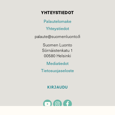
YHTEYSTIEDOT
Palautelomake
Yhteystiedot
palaute@suomenluonto.fi
Suomen Luonto
Sörnäistenkatu 1
00580 Helsinki
Mediatiedot
Tietosuojaseloste
KIRJAUDU