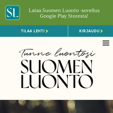
Lataa Suomen Luonto -sovellus
Google Play Storesta!
TILAA LEHTI
KIRJAUDU