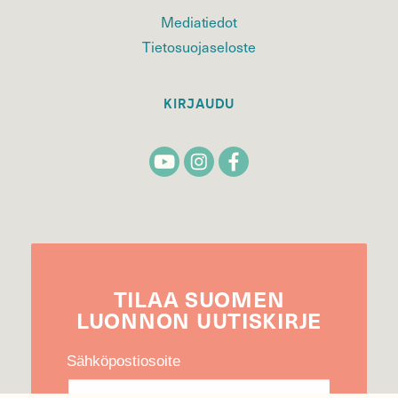
Mediatiedot
Tietosuojaseloste
KIRJAUDU
TILAA
SUOMEN
LUONNON
UUTIS­KIRJE
Sähköpostiosoite