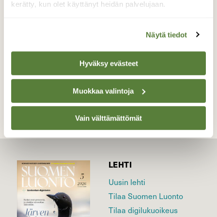
Tämä värikäs ruusupensas oli ihan pakko
kerätty, kun olet käyttänyt heidän palvelujaan.
kuvata,oli niin kauniit värit!
Valokuvaaja: Sirpa Jyske, virrat 31.10-16
Näytä tiedot
Hyväksy evästeet
TAKAISIN LISTAAN
Muokkaa valintoja
Vain välttämättömät
LEHTI
Uusin lehti
Tilaa Suomen Luonto
Tilaa digilukuoikeus