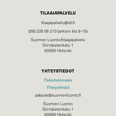
TILAAJAPALVELU
tilaajapalvelu@sll.fi
(09) 228 08 210 (arkisin klo 9-15)
Suomen Luonto/tilaajapalvelu
Sörnäistenkatu 1
00580 Helsinki
YHTEYSTIEDOT
Palautelomake
Yhteystiedot
palaute@suomenluonto.fi
Suomen Luonto
Sörnäistenkatu 1
00580 Helsinki