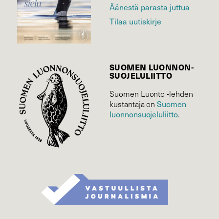
Äänestä parasta juttua
Tilaa uutiskirje
SUOMEN LUONNON­
SUOJELU­LIITTO
Suomen Luonto -lehden
Suomen
kustantaja on
luonnonsuojelu­liitto
.