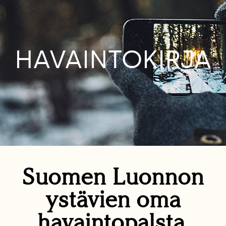
HAVAINTOKIRJA
Suomen Luonnon
ystävien oma
havaintopalsta.