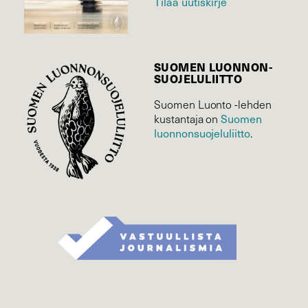
Tilaa uutiskirje
SUOMEN LUONNON­
SUOJELU­LIITTO
Suomen Luonto -lehden
Suomen
kustantaja on
luonnonsuojelu­liitto
.