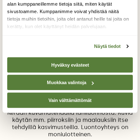
alan kumppaneillemme tietoja siitä, miten käytät
sivustoamme. Kumppanimme voivat yhdistää näitä
tietoja muihin tietoihin, joita olet antanut heille tai joita on
kerätty, kun olet käyttänyt heidän palvelujaan.
Näytä tiedot
Ruususiipi
Hyväksy evästeet
Elokuun toisen päivän illassa, puoli
kahdeksan aikaan, pajupuskassa. Yllätys
Muokkaa valintoja
ötökkä ruokaili nautiskellen pajupuskan
läheisyydessä putkella. Ruususiipi, aivan uusi
ilmestys tänne maastoon. Hän on
Vain välttämättömät
lohenvärinen, roosa ja persikkainen. 😍
Kerään kuvamateriaalia lähiluonnosta. Kuvia
käytän mm. piirroksiin ja maalauksiin itse
tehdyillä kasvimusteilla. Luontoyhteys on
moniulotteinen.