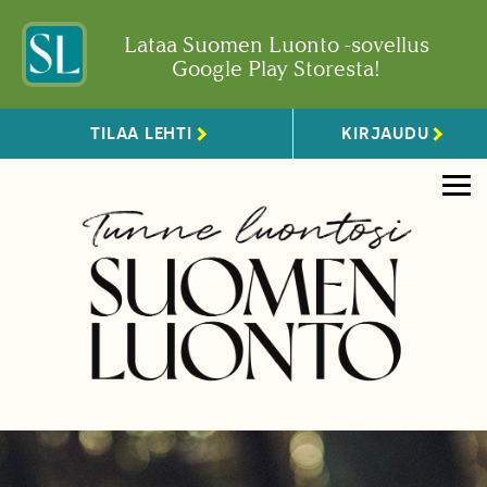
Lataa Suomen Luonto -sovellus
Google Play Storesta!
TILAA LEHTI
KIRJAUDU