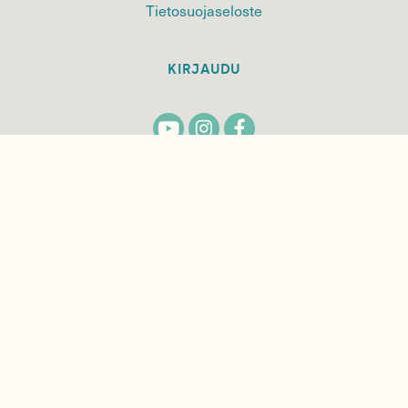
Tietosuojaseloste
KIRJAUDU
TILAA
SUOMEN
LUONNON
UUTIS­KIRJE
Sähköpostiosoite