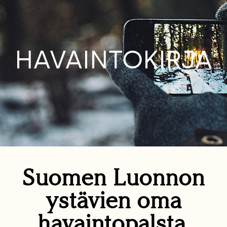
HAVAINTOKIRJA
Suomen Luonnon
ystävien oma
havaintopalsta.