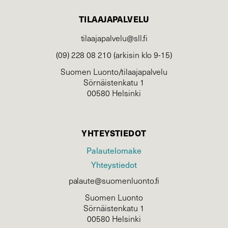
TILAAJAPALVELU
tilaajapalvelu@sll.fi
(09) 228 08 210 (arkisin klo 9-15)
Suomen Luonto/tilaajapalvelu
Sörnäistenkatu 1
00580 Helsinki
YHTEYSTIEDOT
Palautelomake
Yhteystiedot
palaute@suomenluonto.fi
Suomen Luonto
Sörnäistenkatu 1
00580 Helsinki