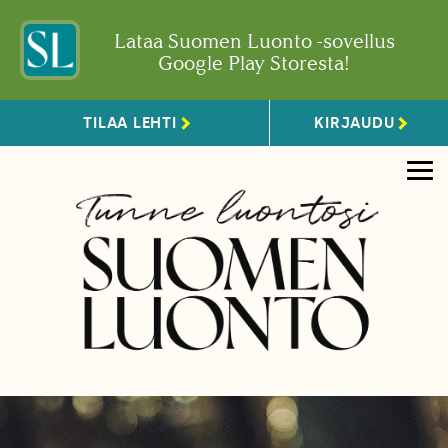
Lataa Suomen Luonto -sovellus
Google Play Storesta!
TILAA LEHTI
KIRJAUDU