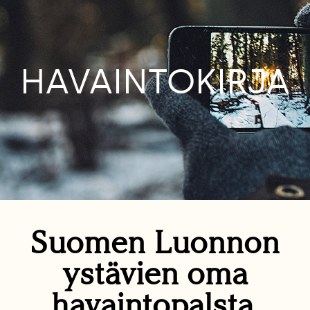
HAVAINTOKIRJA
Suomen Luonnon
ystävien oma
havaintopalsta.