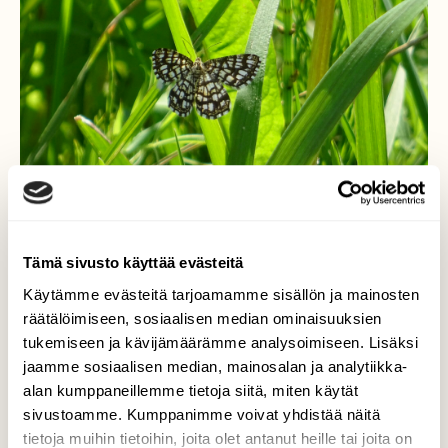
Tämä sivusto käyttää evästeitä
Käytämme evästeitä tarjoamamme sisällön ja mainosten
räätälöimiseen, sosiaalisen median ominaisuuksien
tukemiseen ja kävijämäärämme analysoimiseen. Lisäksi
Ruutumittari
jaamme sosiaalisen median, mainosalan ja analytiikka-
alan kumppaneillemme tietoja siitä, miten käytät
Olipa mukava nähdä tätäkin lajia, kyllä
maamme luonnosta löytyy kivan näköisiä
sivustoamme. Kumppanimme voivat yhdistää näitä
tyyppejä.
tietoja muihin tietoihin, joita olet antanut heille tai joita on