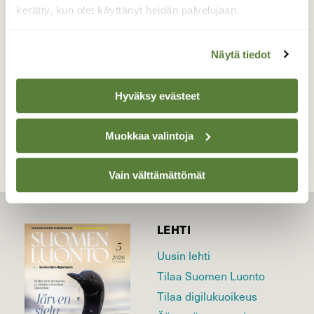
kerätty, kun olet käyttänyt heidän palvelujaan.
Valokuvaaja: Liisa Niiva-Korpela, Taipalsaari
5.6.2021
Näytä tiedot
Hyväksy evästeet
TAKAISIN LISTAAN
Muokkaa valintoja
Vain välttämättömät
LEHTI
Uusin lehti
Tilaa Suomen Luonto
Tilaa digilukuoikeus