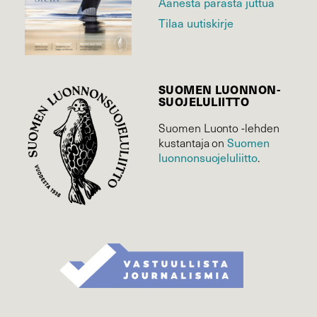
Äänestä parasta juttua
Tilaa uutiskirje
SUOMEN LUONNON­
SUOJELU­LIITTO
Suomen Luonto -lehden
kustantaja on
Suomen
luonnonsuojelu­liitto
.