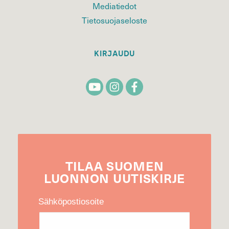
Mediatiedot
Tietosuojaseloste
KIRJAUDU
TILAA
SUOMEN
LUONNON
UUTIS­KIRJE
Sähköpostiosoite