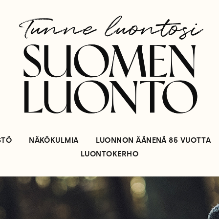
STÖ
NÄKÖKULMIA
LUONNON ÄÄNENÄ 85 VUOTTA
LUONTOKERHO