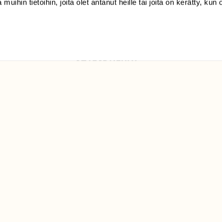
 muihin tietoihin, joita olet antanut heille tai joita on kerätty, kun 
Luonto/tilaajapalvelu
Sörnäistenkatu 1
00580 Helsinki
ELU­
YHTEYSTIEDOT
ntaja on
Palautelomake
Yhteystiedot
palaute@suomenluonto.fi
Suomen Luonto
Sörnäistenkatu 1
00580 Helsinki
Mediatiedot
Tietosuojaseloste
KIRJAUDU