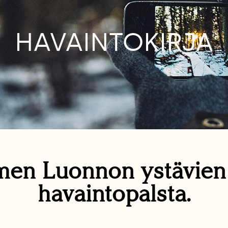
HAVAINTOKIRJA
en Luonnon ystävie
havaintopalsta.