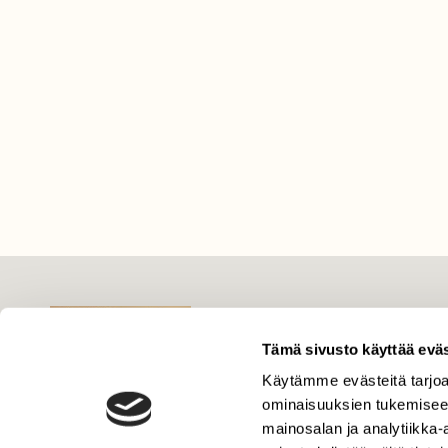
LEHTI
Tämä sivusto käyttää eväs
Uusin lehti
Tilaa Suomen Luonto
Käytämme evästeitä tarjoa
ominaisuuksien tukemisee
Tilaa digilukuoikeus
mainosalan ja analytiikka
Äänestä parasta juttua