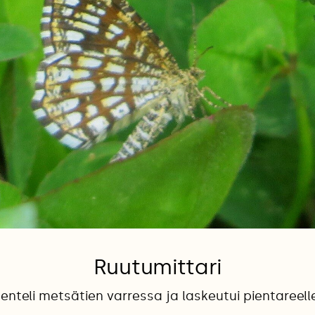
Ruutumittari
enteli metsätien varressa ja laskeutui pientareell