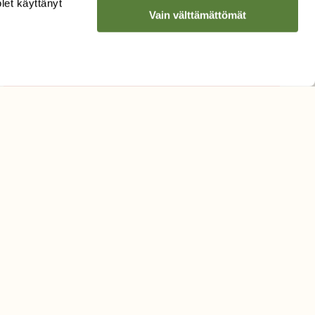
olet käyttänyt
Vain välttämättömät
Hyväksyn tietojeni käytön
uutiskirjeen lähettämiseen
Tietosuojaseloste