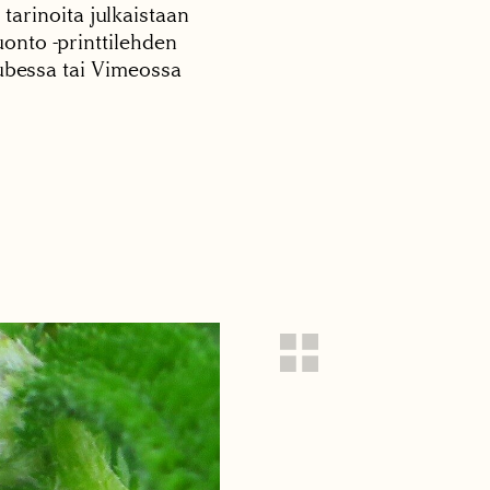
 tarinoita julkaistaan
onto -printtilehden
tubessa tai Vimeossa