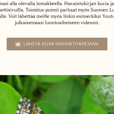
nasi alla olevalla lomakkeella. Havaintokirjan kuvia ja
tisivuilla. Toimitus poimii parhaat myös Suomen Lu
alle. Voit lähettää meille myös linkin esimerkiksi You
julkaisemaasi luontoaiheiseen videoon.
LÄHETÄ KUVA HAVAINTOKIRJAAN