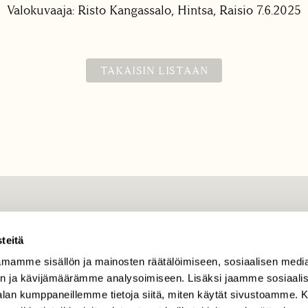
Valokuvaaja: Risto Kangassalo, Hintsa, Raisio 7.6.2025
TAKAISIN LISTAAN
TILAAJAPALVELU
teitä
tilaajapalvelu@sll.fi
mamme sisällön ja mainosten räätälöimiseen, sosiaalisen medi
(09) 228 08 210 (arkisin
klo 9-15)
n ja kävijämäärämme analysoimiseen. Lisäksi jaamme sosiaali
-alan kumppaneillemme tietoja siitä, miten käytät sivustoamme
Suomen