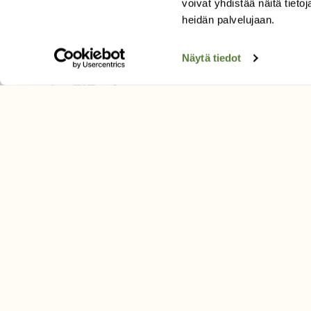
voivat yhdistää näitä tietoja
Tilaa uutiskirje
heidän palvelujaan.
Näytä tiedot
SUOMEN LUONNON­SUOJ
LIITTO
Suomen Luonto -lehden kusta
Suomen luonnonsuojelu­liitto
.