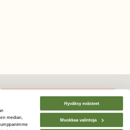
Hyväksy evästeet
TILAA
SUOMEN
an
LUONNON
UUTIS­KIRJE
sen median,
Muokkaa valintoja
. Kumppanimme
Sähköpostiosoite