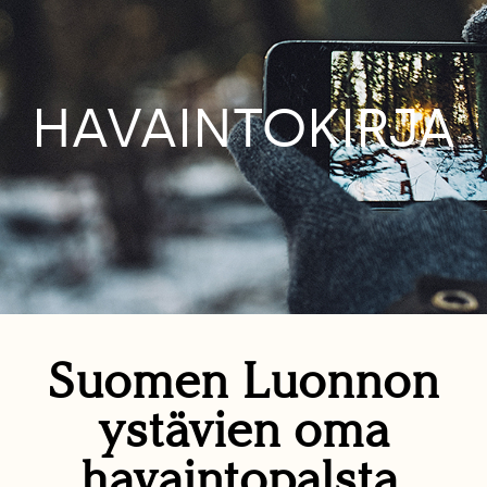
HAVAINTOKIRJA
Suomen Luonnon
ystävien oma
havaintopalsta.