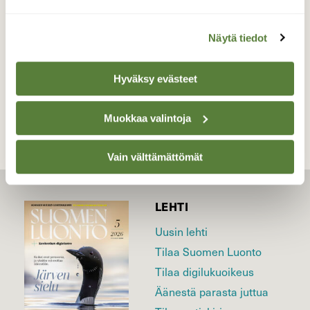
Valokuvaaja: Tarja Naukkarinen, Savitaipale
18.5.2026
Näytä tiedot
TAKAISIN LISTAAN
Hyväksy evästeet
Muokkaa valintoja
Vain välttämättömät
LEHTI
Uusin lehti
Tilaa Suomen Luonto
Tilaa digilukuoikeus
Äänestä parasta juttua