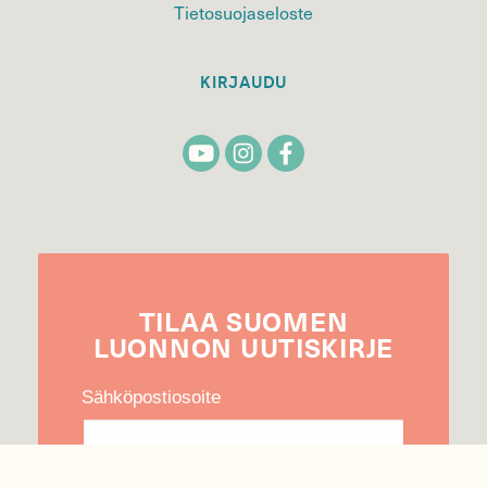
Tietosuojaseloste
KIRJAUDU
TILAA
SUOMEN
LUONNON
UUTIS­KIRJE
Sähköpostiosoite