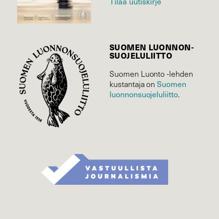
Tilaa uutiskirje
SUOMEN LUONNON­
SUOJELU­LIITTO
Suomen Luonto -lehden
Suomen
kustantaja on
luonnonsuojelu­liitto
.