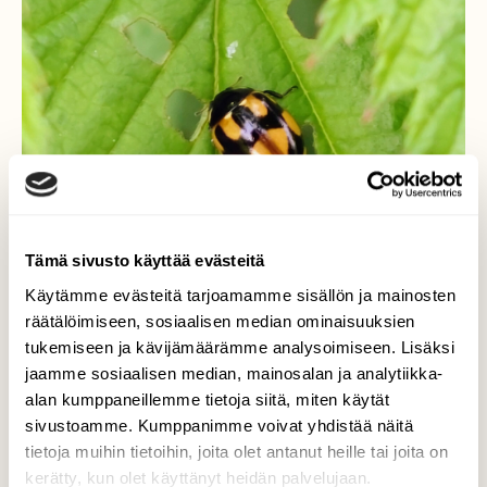
Tämä sivusto käyttää evästeitä
Käytämme evästeitä tarjoamamme sisällön ja mainosten
räätälöimiseen, sosiaalisen median ominaisuuksien
tukemiseen ja kävijämäärämme analysoimiseen. Lisäksi
jaamme sosiaalisen median, mainosalan ja analytiikka-
Ruutupirkko
alan kumppaneillemme tietoja siitä, miten käytät
sivustoamme. Kumppanimme voivat yhdistää näitä
Tämä kuoriainen tepasteli mesiangervolla.
tietoja muihin tietoihin, joita olet antanut heille tai joita on
kerätty, kun olet käyttänyt heidän palvelujaan.