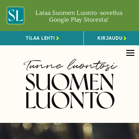
Lataa Suomen Luonto -sovellus
Google Play Storesta!
TILAA LEHTI
KIRJAUDU