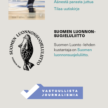
Äänestä parasta juttua
Tilaa uutiskirje
SUOMEN LUONNON­
SUOJELU­LIITTO
Suomen Luonto -lehden
Suomen
kustantaja on
luonnonsuojelu­liitto
.