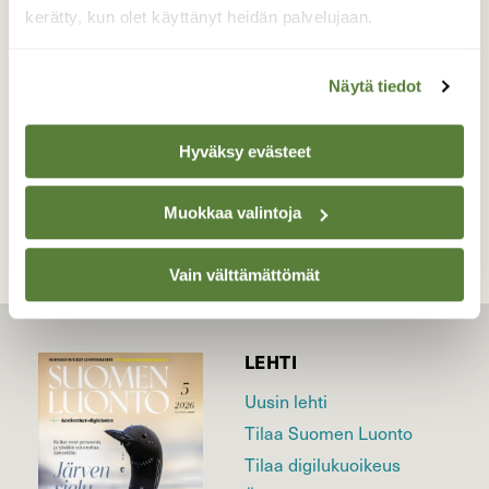
ryhdikkäänä:)
kerätty, kun olet käyttänyt heidän palvelujaan.
Valokuvaaja: sirpa jyske, Virrat Äijänneva 29.8-21
Näytä tiedot
Hyväksy evästeet
TAKAISIN LISTAAN
Muokkaa valintoja
Vain välttämättömät
LEHTI
Uusin lehti
Tilaa Suomen Luonto
Tilaa digilukuoikeus