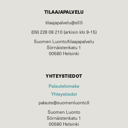
TILAAJAPALVELU
tilaajapalvelu@sll.fi
(09) 228 08 210 (arkisin klo 9-15)
Suomen Luonto/tilaajapalvelu
Sörnäistenkatu 1
00580 Helsinki
YHTEYSTIEDOT
Palautelomake
Yhteystiedot
palaute@suomenluonto.fi
Suomen Luonto
Sörnäistenkatu 1
00580 Helsinki