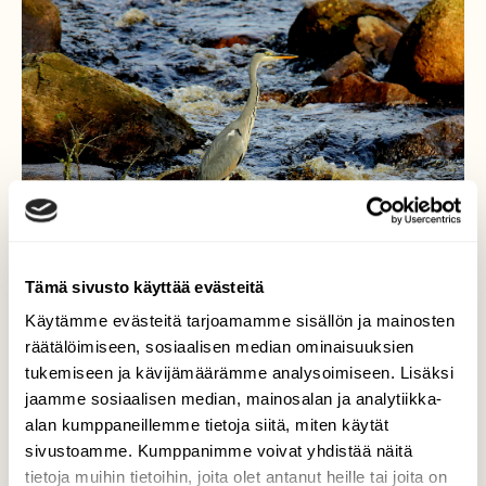
Tämä sivusto käyttää evästeitä
Käytämme evästeitä tarjoamamme sisällön ja mainosten
räätälöimiseen, sosiaalisen median ominaisuuksien
tukemiseen ja kävijämäärämme analysoimiseen. Lisäksi
Ryhdikäs koskenvartija
jaamme sosiaalisen median, mainosalan ja analytiikka-
alan kumppaneillemme tietoja siitä, miten käytät
Harmaahaikara on pysytellyt piilossa koko
kesän,nyt onnistuin yllättämääm tämän
sivustoamme. Kumppanimme voivat yhdistää näitä
Naurissalmella,siellä se kalasteli
tietoja muihin tietoihin, joita olet antanut heille tai joita on