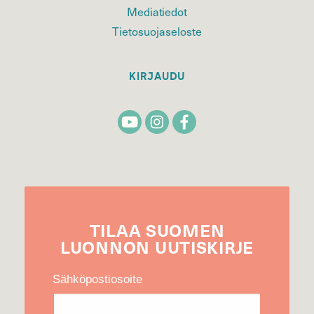
Mediatiedot
Tietosuojaseloste
KIRJAUDU
TILAA
SUOMEN
LUONNON
UUTIS­KIRJE
Sähköpostiosoite