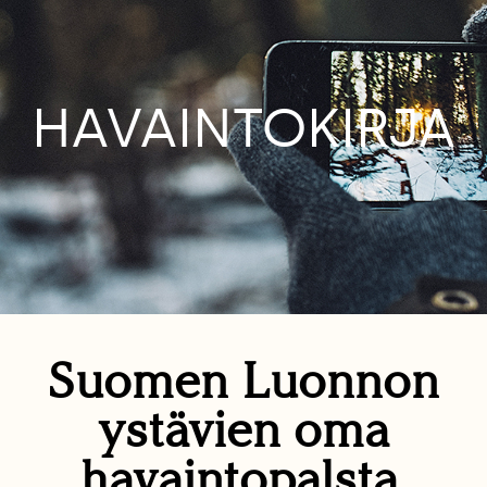
HAVAINTOKIRJA
Suomen Luonnon
ystävien oma
havaintopalsta.