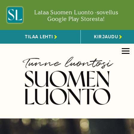
Lataa Suomen Luonto -sovellus
Google Play Storesta!
TILAA LEHTI
KIRJAUDU