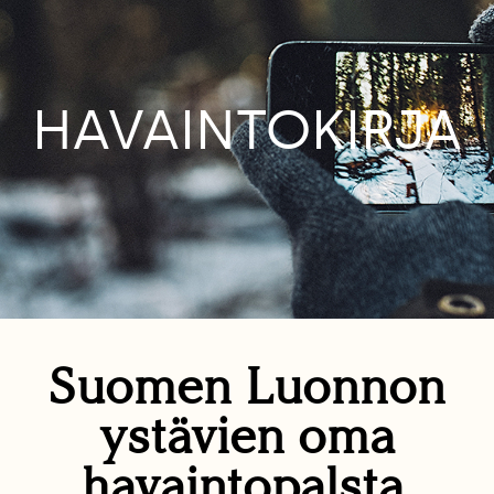
HAVAINTOKIRJA
Suomen Luonnon
ystävien oma
havaintopalsta.