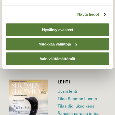
Auranlaakso 28.5.2025
Valokuvaaja: Juhani Peltonen, Turku 28.5.2025
Näytä tiedot
Hyväksy evästeet
TAKAISIN LISTAAN
Muokkaa valintoja
Vain välttämättömät
LEHTI
Uusin lehti
Tilaa Suomen Luonto
Tilaa digilukuoikeus
Äänestä parasta juttua