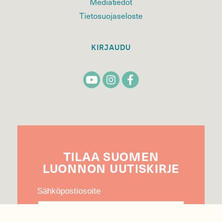
Mediatiedot
Tietosuojaseloste
KIRJAUDU
TILAA
SUOMEN
LUONNON
UUTIS­KIRJE
Sähköpostiosoite