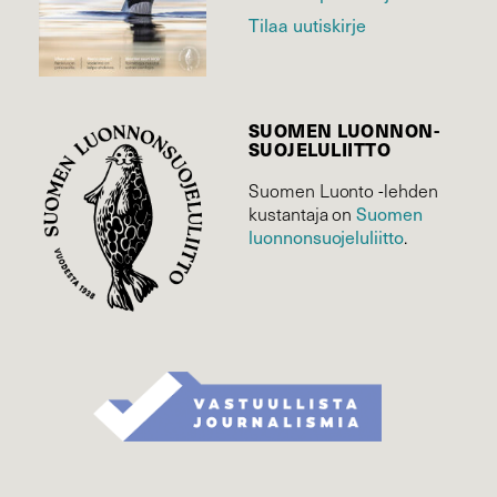
Tilaa uutiskirje
SUOMEN LUONNON­
SUOJELU­LIITTO
Suomen Luonto -lehden
Suomen
kustantaja on
luonnonsuojelu­liitto
.