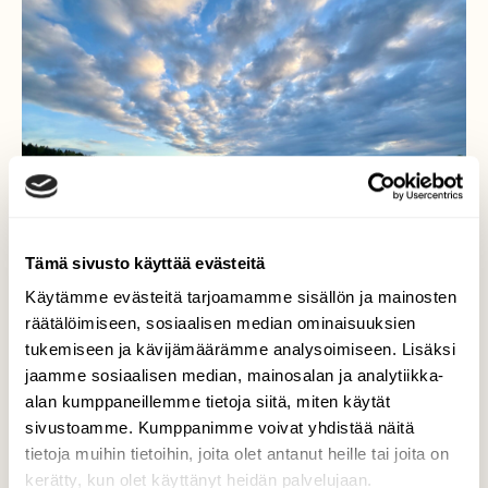
Tämä sivusto käyttää evästeitä
Käytämme evästeitä tarjoamamme sisällön ja mainosten
räätälöimiseen, sosiaalisen median ominaisuuksien
tukemiseen ja kävijämäärämme analysoimiseen. Lisäksi
jaamme sosiaalisen median, mainosalan ja analytiikka-
alan kumppaneillemme tietoja siitä, miten käytät
Rypsipelto
sivustoamme. Kumppanimme voivat yhdistää näitä
tietoja muihin tietoihin, joita olet antanut heille tai joita on
Aamuisen rypsipellon keskellä Klo:05.15
kerätty, kun olet käyttänyt heidän palvelujaan.