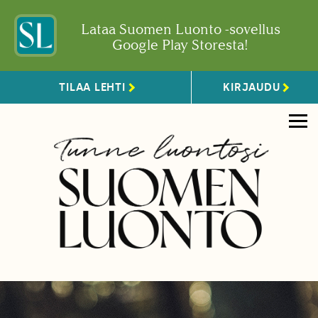
Lataa Suomen Luonto -sovellus
Google Play Storesta!
TILAA LEHTI
KIRJAUDU