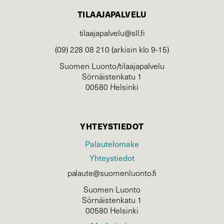
TILAAJAPALVELU
tilaajapalvelu@sll.fi
(09) 228 08 210 (arkisin klo 9-15)
Suomen Luonto/tilaajapalvelu
Sörnäistenkatu 1
00580 Helsinki
YHTEYSTIEDOT
Palautelomake
Yhteystiedot
palaute@suomenluonto.fi
Suomen Luonto
Sörnäistenkatu 1
00580 Helsinki