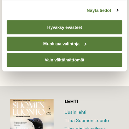
Sääennusta
Näytä tiedot
Valokuvaaja: Pirkko Siukonen, Tornio Kiviranta
22.7.2017
Hyväksy evästeet
Muokkaa valintoja
TAKAISIN LISTAAN
Vain välttämättömät
LEHTI
Uusin lehti
Tilaa Suomen Luonto
Tilaa digilukuoikeus