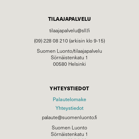
TILAAJAPALVELU
tilaajapalvelu@sll.fi
(09) 228 08 210 (arkisin klo 9-15)
Suomen Luonto/tilaajapalvelu
Sörnäistenkatu 1
00580 Helsinki
YHTEYSTIEDOT
Palautelomake
Yhteystiedot
palaute@suomenluonto.fi
Suomen Luonto
Sörnäistenkatu 1