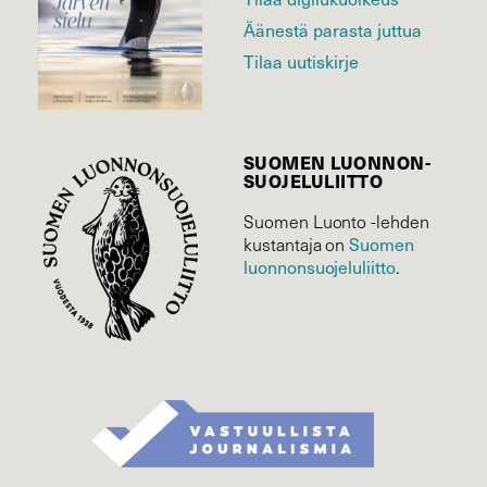
Äänestä parasta juttua
Tilaa uutiskirje
SUOMEN LUONNON­
SUOJELU­LIITTO
Suomen Luonto -lehden
Suomen
kustantaja on
luonnonsuojelu­liitto
.