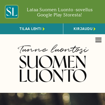
Lataa Suomen Luonto -sovellus
Google Play Storesta!
TILAA LEHTI
KIRJAUDU