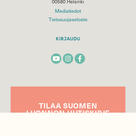
00580 Helsinki
Mediatiedot
Tietosuojaseloste
KIRJAUDU
TILAA
SUOMEN
LUONNON
UUTIS­KIRJE
Sähköpostiosoite