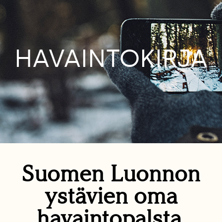
HAVAINTOKIRJA
Suomen Luonnon
ystävien oma
havaintopalsta.