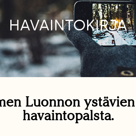
HAVAINTOKIRJA
en Luonnon ystävie
havaintopalsta.