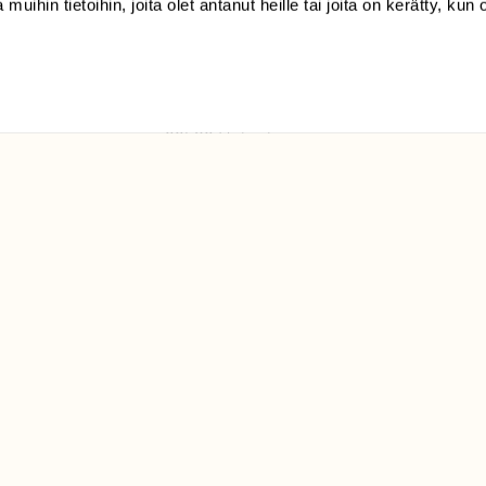
 muihin tietoihin, joita olet antanut heille tai joita on kerätty, kun 
(09) 228 08 210 (arkisin
klo 9-15)
Suomen
Luonto/tilaajapalvelu
Sörnäistenkatu 1
00580 Helsinki
ELU­
YHTEYSTIEDOT
ntaja on
Palautelomake
Yhteystiedot
palaute@suomenluonto.fi
Suomen Luonto
Sörnäistenkatu 1
00580 Helsinki
Mediatiedot
Tietosuojaseloste