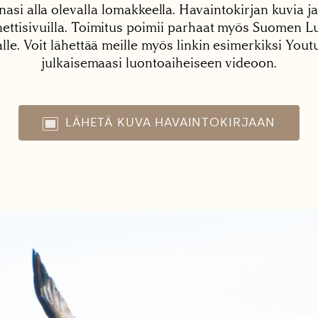
nasi alla olevalla lomakkeella. Havaintokirjan kuvia ja
tisivuilla. Toimitus poimii parhaat myös Suomen Lu
alle. Voit lähettää meille myös linkin esimerkiksi You
julkaisemaasi luontoaiheiseen videoon.
LÄHETÄ KUVA HAVAINTOKIRJAAN