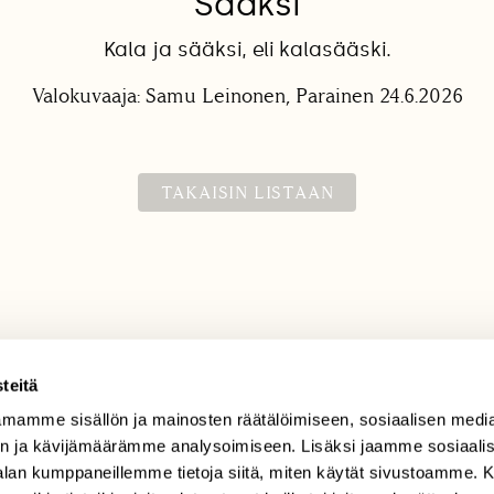
Sääksi
Kala ja sääksi, eli kalasääski.
Valokuvaaja: Samu Leinonen, Parainen 24.6.2026
TAKAISIN LISTAAN
teitä
mamme sisällön ja mainosten räätälöimiseen, sosiaalisen medi
TILAAJAPALVELU
n ja kävijämäärämme analysoimiseen. Lisäksi jaamme sosiaali
tilaajapalvelu@sll.fi
-alan kumppaneillemme tietoja siitä, miten käytät sivustoamme