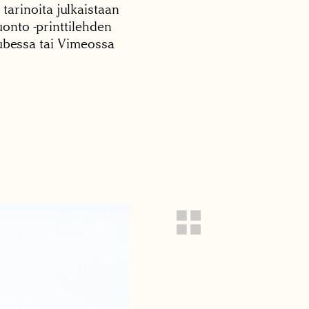
 tarinoita julkaistaan
onto -printtilehden
tubessa tai Vimeossa