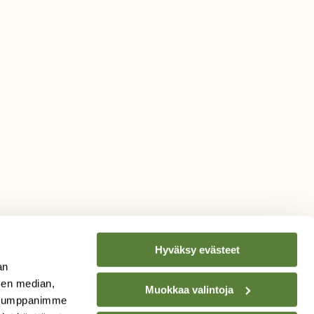
Hyväksy evästeet
an
sen median,
Muokkaa valintoja
. Kumppanimme
TILAA
SUOMEN