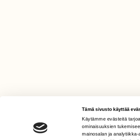
Tämä sivusto käyttää eväs
Käytämme evästeitä tarjoa
LEHTI
ominaisuuksien tukemisee
Uusin lehti
mainosalan ja analytiikka