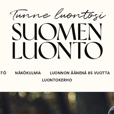
STÖ
NÄKÖKULMIA
LUONNON ÄÄNENÄ 85 VUOTTA
LUONTOKERHO