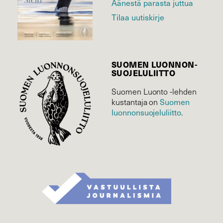
Äänestä parasta juttua
Tilaa uutiskirje
SUOMEN LUONNON­
SUOJELU­LIITTO
Suomen Luonto -lehden
Suomen
kustantaja on
luonnonsuojelu­liitto
.