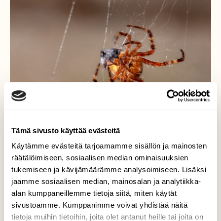
Tämä sivusto käyttää evästeitä
Käytämme evästeitä tarjoamamme sisällön ja mainosten
räätälöimiseen, sosiaalisen median ominaisuuksien
Saaliin pakeointi
tukemiseen ja kävijämäärämme analysoimiseen. Lisäksi
jaamme sosiaalisen median, mainosalan ja analytiikka-
Hain nokkakärryt puuvajasta ja piti alkaa
alan kumppaneillemme tietoja siitä, miten käytät
hommiin. Näin kärryssä ristihämäkin ja seitin.
sivustoamme. Kumppanimme voivat yhdistää näitä
Hommat keskeytyivät ja loppupäivä meni
tietoja muihin tietoihin, joita olet antanut heille tai joita on