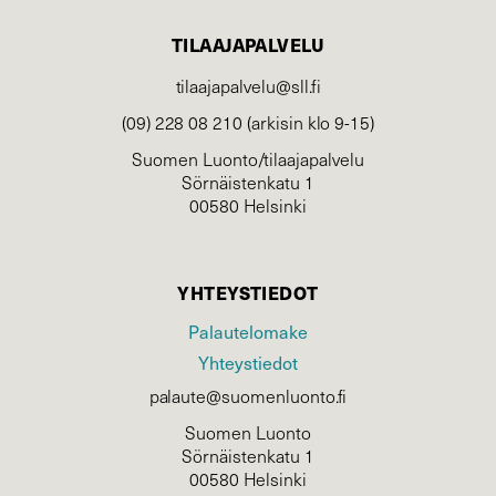
TILAAJAPALVELU
tilaajapalvelu@sll.fi
(09) 228 08 210 (arkisin klo 9-15)
Suomen Luonto/tilaajapalvelu
Sörnäistenkatu 1
00580 Helsinki
YHTEYSTIEDOT
Palautelomake
Yhteystiedot
palaute@suomenluonto.fi
Suomen Luonto
Sörnäistenkatu 1
00580 Helsinki