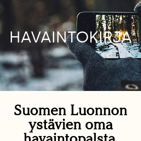
HAVAINTOKIRJA
Suomen Luonnon
ystävien oma
havaintopalsta.