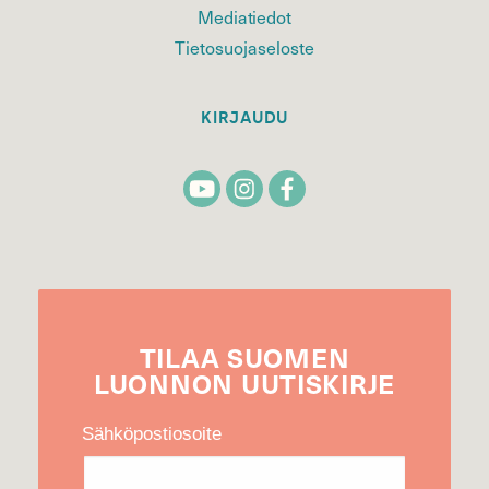
Mediatiedot
Tietosuojaseloste
KIRJAUDU
TILAA
SUOMEN
LUONNON
UUTIS­KIRJE
Sähköpostiosoite