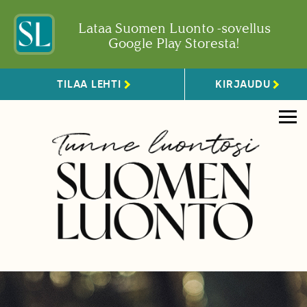
Lataa Suomen Luonto -sovellus
Google Play Storesta!
TILAA LEHTI
KIRJAUDU