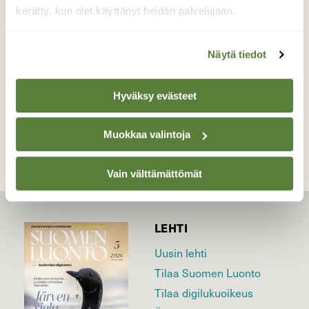
valokuvailemisen merkeissä.
kerätty, kun olet käyttänyt heidän palvelujaan.
Valokuvaaja: Jarno Mäenpää, Turku 18.8.2018
Näytä tiedot
Hyväksy evästeet
TAKAISIN LISTAAN
Muokkaa valintoja
Vain välttämättömät
LEHTI
Uusin lehti
Tilaa Suomen Luonto
Tilaa digilukuoikeus