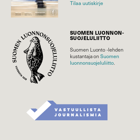
Tilaa uutiskirje
SUOMEN LUONNON­
SUOJELU­LIITTO
Suomen Luonto -lehden
Suomen
kustantaja on
luonnonsuojelu­liitto
.