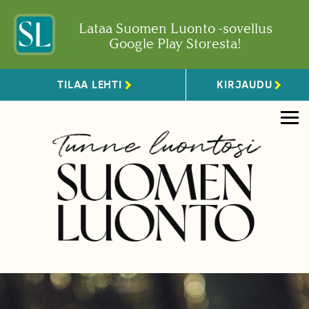
Lataa Suomen Luonto -sovellus
Google Play Storesta!
TILAA LEHTI
KIRJAUDU