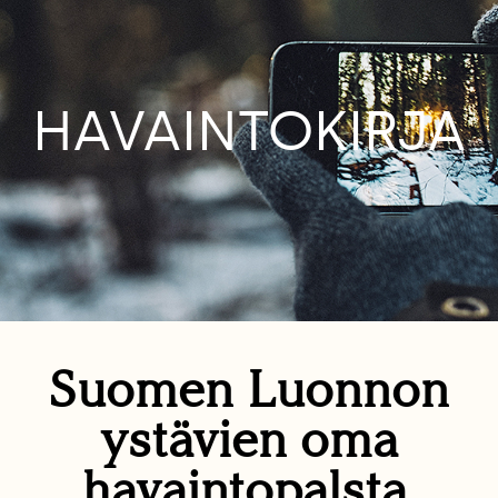
HAVAINTOKIRJA
Suomen Luonnon
ystävien oma
havaintopalsta.