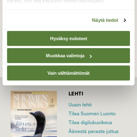
kerätty, kun olet käyttänyt heidän palvelujaan.
Valokuvaaja: Liisa Niiva-Korpela, Taipalsaari
5.8.2022
Näytä tiedot
TAKAISIN LISTAAN
Hyväksy evästeet
Muokkaa valintoja
Vain välttämättömät
LEHTI
Uusin lehti
Tilaa Suomen Luonto
Tilaa digilukuoikeus
Äänestä parasta juttua