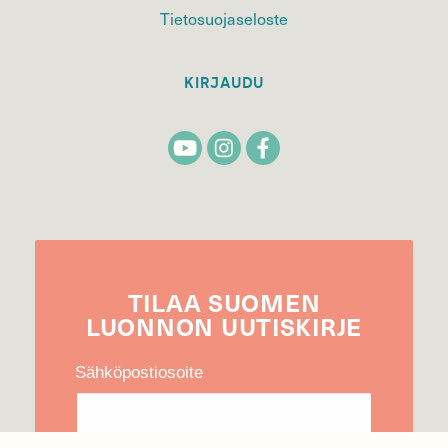
Tietosuojaseloste
KIRJAUDU
TILAA
SUOMEN
LUONNON
UUTIS­KIRJE
Sähköpostiosoite