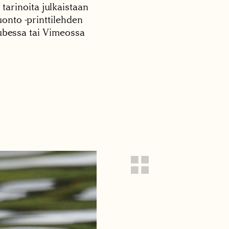
 tarinoita julkaistaan
onto -printtilehden
tubessa tai Vimeossa