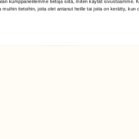
-alan kumppaneillemme tietoja siitä, miten käytät sivustoamme
 muihin tietoihin, joita olet antanut heille tai joita on kerätty, kun 
(09) 228 08 210 (arkisin
klo 9-15)
Suomen
Luonto/tilaajapalvelu
Sörnäistenkatu 1
00580 Helsinki
ELU­
YHTEYSTIEDOT
ntaja on
Palautelomake
Yhteystiedot
palaute@suomenluonto.fi
Suomen Luonto
Sörnäistenkatu 1
00580 Helsinki
Mediatiedot
Tietosuojaseloste