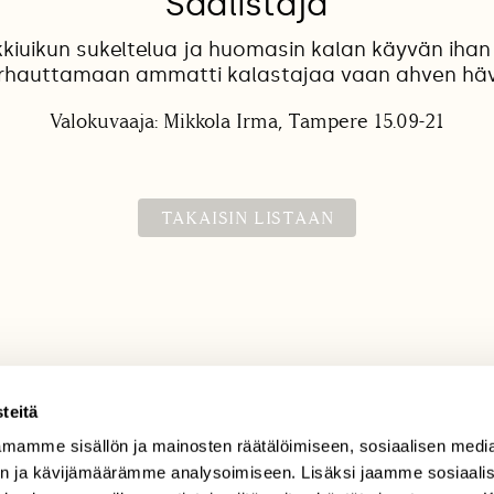
Saalistaja
kkiuikun sukeltelua ja huomasin kalan käyvän ihan
rhauttamaan ammatti kalastajaa vaan ahven hävis
Valokuvaaja: Mikkola Irma, Tampere 15.09-21
TAKAISIN LISTAAN
teitä
mamme sisällön ja mainosten räätälöimiseen, sosiaalisen medi
TILAAJAPALVELU
n ja kävijämäärämme analysoimiseen. Lisäksi jaamme sosiaali
tilaajapalvelu@sll.fi