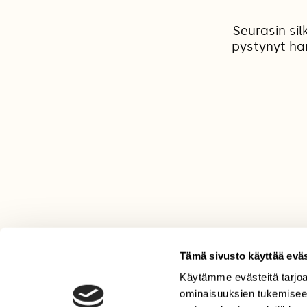
Seurasin sil
pystynyt ha
Tämä sivusto käyttää eväs
Käytämme evästeitä tarjoa
LEHTI
ominaisuuksien tukemisee
Uusin lehti