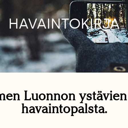
HAVAINTOKIRJA
en Luonnon ystävie
havaintopalsta.