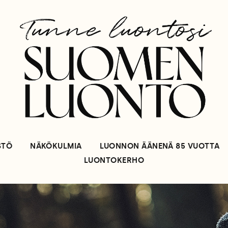
STÖ
NÄKÖKULMIA
LUONNON ÄÄNENÄ 85 VUOTTA
LUONTOKERHO