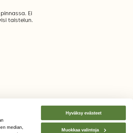
 pinnassa. Ei
i taistelun.
Hyväksy evästeet
an
sen median,
Muokkaa valintoja