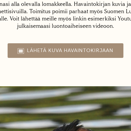
nasi alla olevalla lomakkeella. Havaintokirjan kuvia ja
tisivuilla. Toimitus poimii parhaat myös Suomen Lu
alle. Voit lähettää meille myös linkin esimerkiksi You
julkaisemaasi luontoaiheiseen videoon.
LÄHETÄ KUVA HAVAINTOKIRJAAN