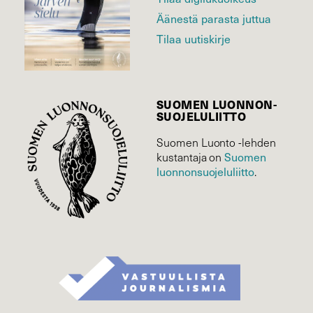
Äänestä parasta juttua
Tilaa uutiskirje
SUOMEN LUONNON­
SUOJELU­LIITTO
Suomen Luonto -lehden
kustantaja on
Suomen
luonnonsuojelu­liitto
.