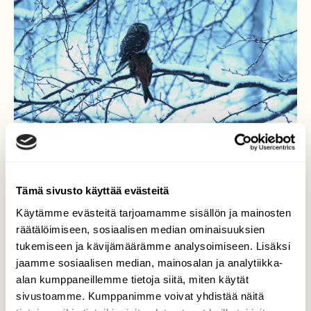
Tämä sivusto käyttää evästeitä
Käytämme evästeitä tarjoamamme sisällön ja mainosten
räätälöimiseen, sosiaalisen median ominaisuuksien
Saalistaja
tukemiseen ja kävijämäärämme analysoimiseen. Lisäksi
jaamme sosiaalisen median, mainosalan ja analytiikka-
Aamutuimaan lumisateen keskellä
alan kumppaneillemme tietoja siitä, miten käytät
varpuspöllö onnistui nappaamaan
sivustoamme. Kumppanimme voivat yhdistää näitä
keltasirkun saaliikseen. Kevyesti se sai