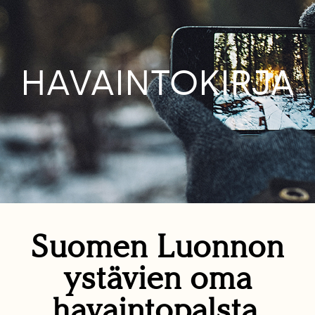
HAVAINTOKIRJA
Suomen Luonnon
ystävien oma
havaintopalsta.