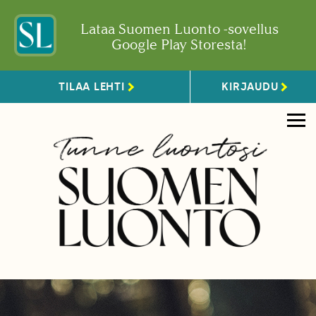
Lataa Suomen Luonto -sovellus
Google Play Storesta!
TILAA LEHTI
KIRJAUDU