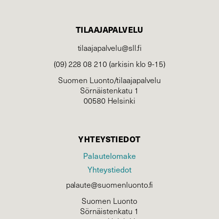
TILAAJAPALVELU
tilaajapalvelu@sll.fi
(09) 228 08 210 (arkisin klo 9-15)
Suomen Luonto/tilaajapalvelu
Sörnäistenkatu 1
00580 Helsinki
YHTEYSTIEDOT
Palautelomake
Yhteystiedot
palaute@suomenluonto.fi
Suomen Luonto
Sörnäistenkatu 1