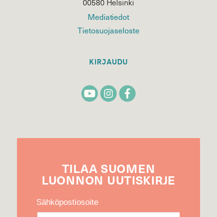
00580 Helsinki
Mediatiedot
Tietosuojaseloste
KIRJAUDU
TILAA
SUOMEN
LUONNON
UUTIS­KIRJE
Sähköpostiosoite