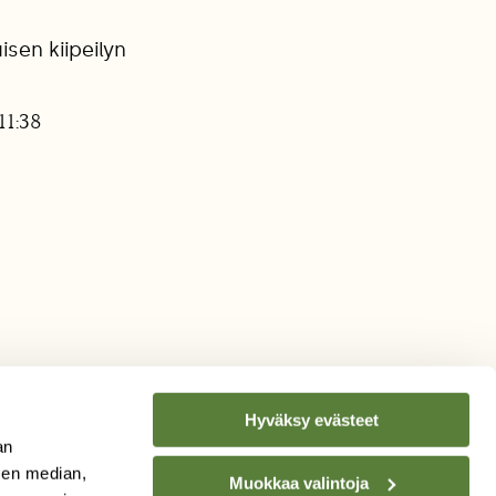
isen kiipeilyn
11:38
Hyväksy evästeet
an
sen median,
Muokkaa valintoja