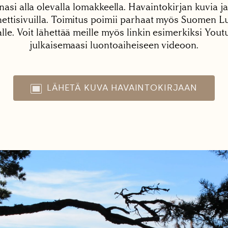
nasi alla olevalla lomakkeella. Havaintokirjan kuvia ja
tisivuilla. Toimitus poimii parhaat myös Suomen Lu
alle. Voit lähettää meille myös linkin esimerkiksi You
julkaisemaasi luontoaiheiseen videoon.
LÄHETÄ KUVA HAVAINTOKIRJAAN