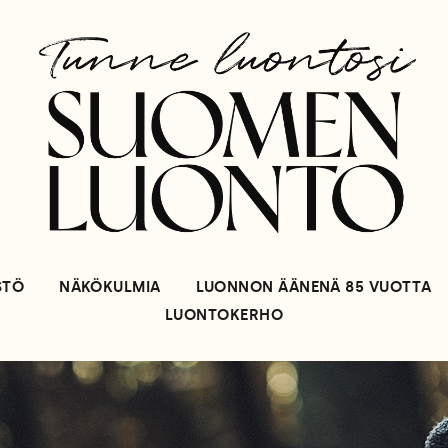
STÖ
NÄKÖKULMIA
LUONNON ÄÄNENÄ 85 VUOTTA
LUONTOKERHO