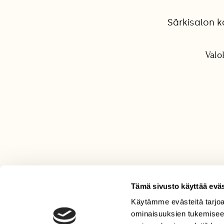
Särkisalon ka
Valo
Tämä sivusto käyttää eväs
Käytämme evästeitä tarjoa
LEHTI
ominaisuuksien tukemisee
Uusin lehti