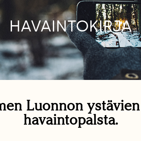
HAVAINTOKIRJA
en Luonnon ystävie
havaintopalsta.