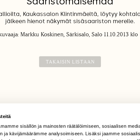
Saaristomaisemaa
llioilta, Kaukassalon Klintinmäeltä, löytyy kohtala
jälkeen hienot näkymät sisäsaariston merelle.
kuvaaja: Markku Koskinen, Särkisalo, Salo 11.10.2013 klo 
TAKAISIN LISTAAN
teitä
mamme sisällön ja mainosten räätälöimiseen, sosiaalisen medi
TILAAJAPALVELU
n ja kävijämäärämme analysoimiseen. Lisäksi jaamme sosiaali
tilaajapalvelu@sll.fi