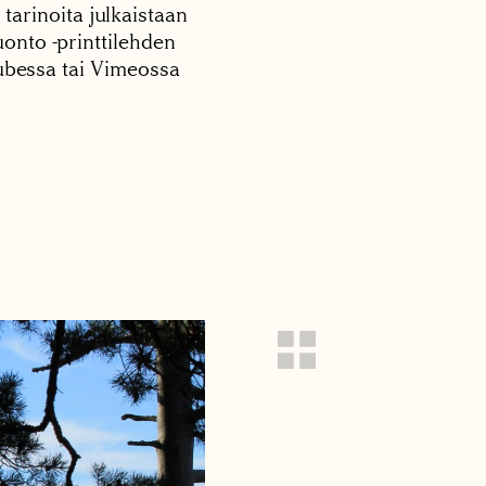
 tarinoita julkaistaan
onto -printtilehden
tubessa tai Vimeossa