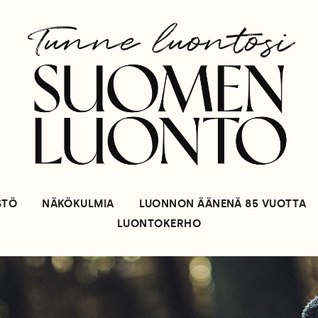
STÖ
NÄKÖKULMIA
LUONNON ÄÄNENÄ 85 VUOTTA
LUONTOKERHO