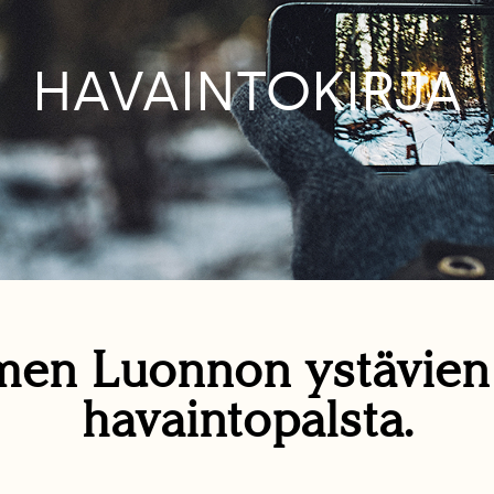
HAVAINTOKIRJA
en Luonnon ystävie
havaintopalsta.