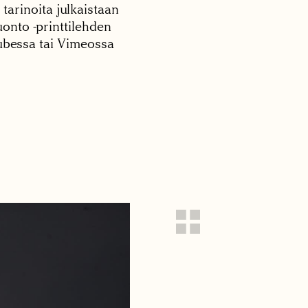
 tarinoita julkaistaan
onto -printtilehden
tubessa tai Vimeossa