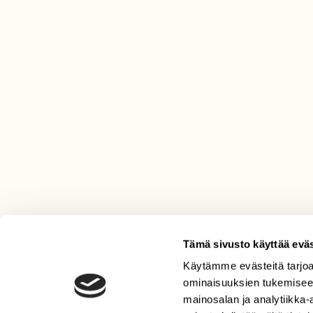
Tämä sivusto käyttää eväs
Käytämme evästeitä tarjoa
LEHTI
ominaisuuksien tukemisee
Uusin lehti
mainosalan ja analytiikka