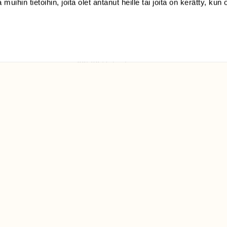
 muihin tietoihin, joita olet antanut heille tai joita on kerätty, kun 
(09) 228 08 210 (arkisin
klo 9-15)
Suomen
Luonto/tilaajapalvelu
Sörnäistenkatu 1
00580 Helsinki
ELU­
YHTEYSTIEDOT
ntaja on
Palautelomake
Yhteystiedot
palaute@suomenluonto.fi
Suomen Luonto
Sörnäistenkatu 1
00580 Helsinki
Mediatiedot
Tietosuojaseloste