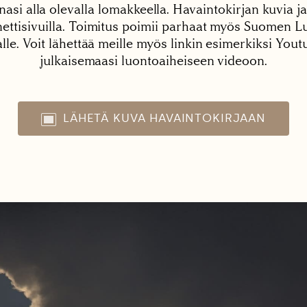
nasi alla olevalla lomakkeella. Havaintokirjan kuvia ja
tisivuilla. Toimitus poimii parhaat myös Suomen Lu
alle. Voit lähettää meille myös linkin esimerkiksi You
julkaisemaasi luontoaiheiseen videoon.
LÄHETÄ KUVA HAVAINTOKIRJAAN