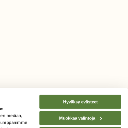
Hyväksy evästeet
an
sen median,
Muokkaa valintoja
. Kumppanimme
TILAA
SUOMEN