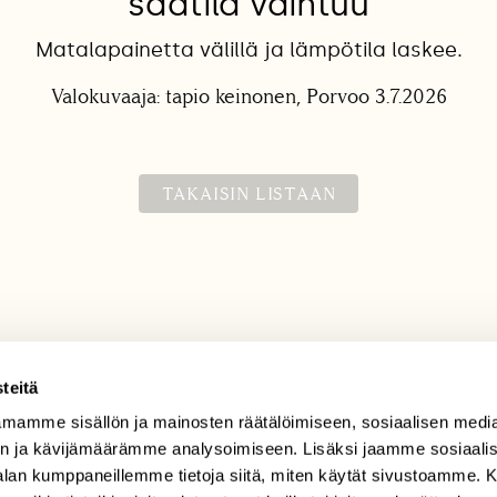
säätila vaihtuu
Matalapainetta välillä ja lämpötila laskee.
Valokuvaaja: tapio keinonen, Porvoo 3.7.2026
TAKAISIN LISTAAN
teitä
mamme sisällön ja mainosten räätälöimiseen, sosiaalisen medi
TILAAJAPALVELU
n ja kävijämäärämme analysoimiseen. Lisäksi jaamme sosiaali
tilaajapalvelu@sll.fi
-alan kumppaneillemme tietoja siitä, miten käytät sivustoamme