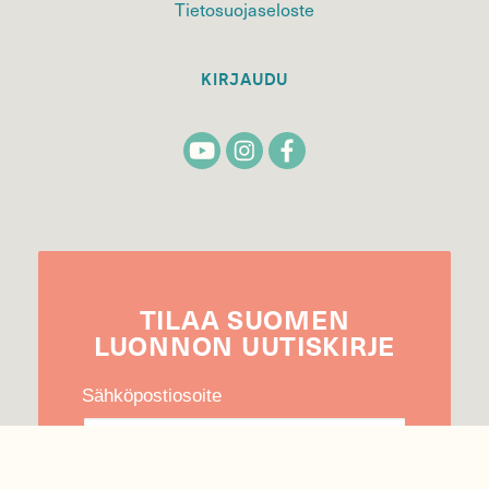
Tietosuojaseloste
KIRJAUDU
TILAA
SUOMEN
LUONNON
UUTIS­KIRJE
Sähköpostiosoite