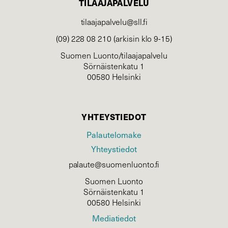
TILAAJAPALVELU
tilaajapalvelu@sll.fi
(09) 228 08 210 (arkisin klo 9-15)
Suomen Luonto/tilaajapalvelu
Sörnäistenkatu 1
00580 Helsinki
YHTEYSTIEDOT
Palautelomake
Yhteystiedot
palaute@suomenluonto.fi
Suomen Luonto
Sörnäistenkatu 1
00580 Helsinki
Mediatiedot