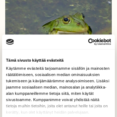
Tämä sivusto käyttää evästeitä
Käytämme evästeitä tarjoamamme sisällön ja mainosten
räätälöimiseen, sosiaalisen median ominaisuuksien
tukemiseen ja kävijämäärämme analysoimiseen. Lisäksi
jaamme sosiaalisen median, mainosalan ja analytiikka-
alan kumppaneillemme tietoja siitä, miten käytät
Saku-sammakko
sivustoamme. Kumppanimme voivat yhdistää näitä
tietoja muihin tietoihin, joita olet antanut heille tai joita on
Hätiäkös tässä, tuumii Saku-sammakko
kerätty, kun olet käyttänyt heidän palvelujaan.