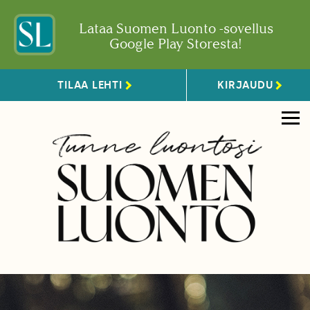
Lataa Suomen Luonto -sovellus
Google Play Storesta!
TILAA LEHTI
KIRJAUDU