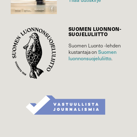
SUOMEN LUONNON­
SUOJELU­LIITTO
Suomen Luonto -lehden
Suomen
kustantaja on
luonnonsuojelu­liitto
.