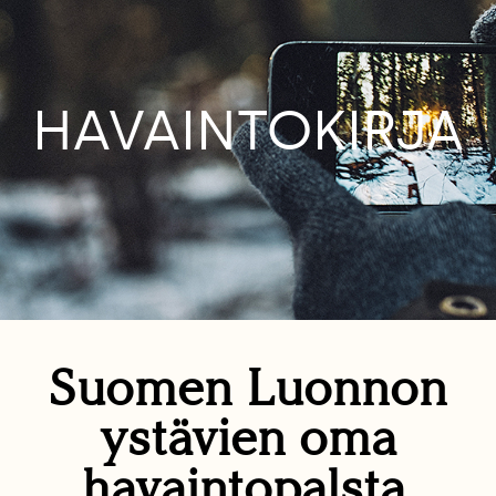
HAVAINTOKIRJA
Suomen Luonnon
ystävien oma
havaintopalsta.