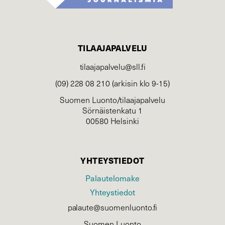
TILAAJAPALVELU
tilaajapalvelu@sll.fi
(09) 228 08 210 (arkisin klo 9-15)
Suomen Luonto/tilaajapalvelu
Sörnäistenkatu 1
00580 Helsinki
YHTEYSTIEDOT
Palautelomake
Yhteystiedot
palaute@suomenluonto.fi
Suomen Luonto