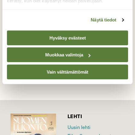
kerätty, kun olet käyttänyt heidän palvelujaan.
Koskikara lennähti kuusen oksalle ja jotakin
hyvin uteliaasti kurkki.
Näytä tiedot
Valokuvaaja: Ritva Pietikäinen, Iisalmi/Runni 6.2-
25
Hyväksy evästeet
Muokkaa valintoja
TAKAISIN LISTAAN
Vain välttämättömät
LEHTI
Uusin lehti