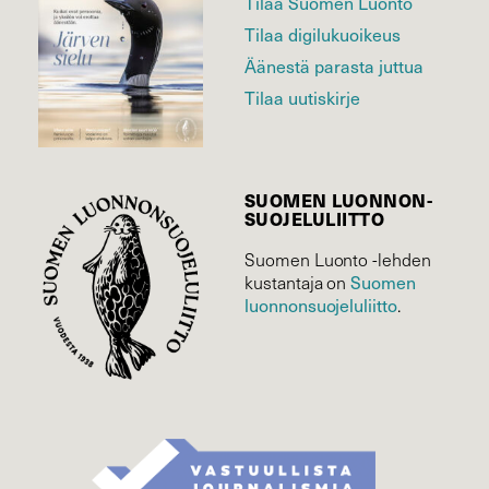
Tilaa Suomen Luonto
Tilaa digilukuoikeus
Äänestä parasta juttua
Tilaa uutiskirje
SUOMEN LUONNON­
SUOJELU­LIITTO
Suomen Luonto -lehden
Suomen
kustantaja on
luonnonsuojelu­liitto
.