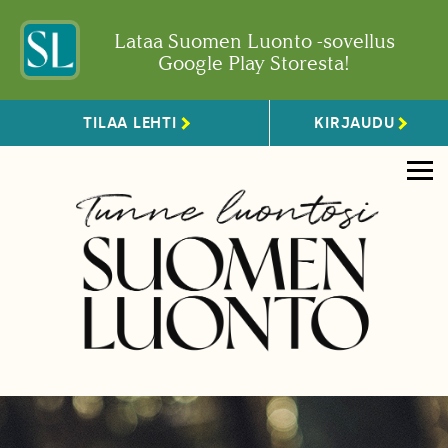
Lataa Suomen Luonto -sovellus
Google Play Storesta!
TILAA LEHTI
KIRJAUDU