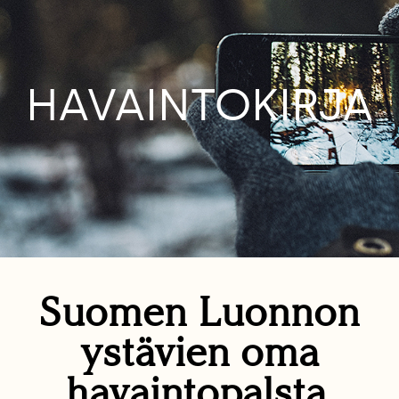
HAVAINTOKIRJA
Suomen Luonnon
ystävien oma
havaintopalsta.