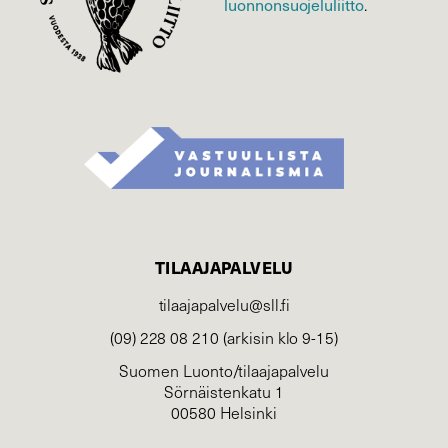
luonnonsuojelu­liitto
.
TILAAJAPALVELU
tilaajapalvelu@sll.fi
(09) 228 08 210 (arkisin klo 9-15)
Suomen Luonto/tilaajapalvelu
Sörnäistenkatu 1
00580 Helsinki