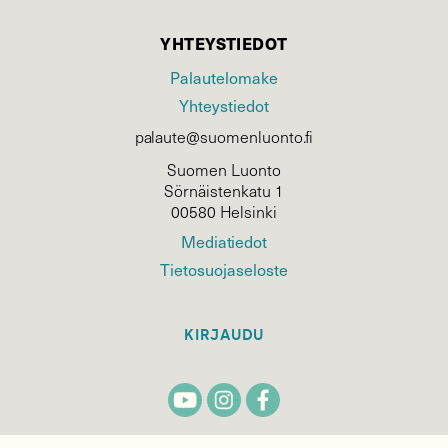
YHTEYSTIEDOT
Palautelomake
Yhteystiedot
palaute@suomenluonto.fi
Suomen Luonto
Sörnäistenkatu 1
00580 Helsinki
Mediatiedot
Tietosuojaseloste
KIRJAUDU