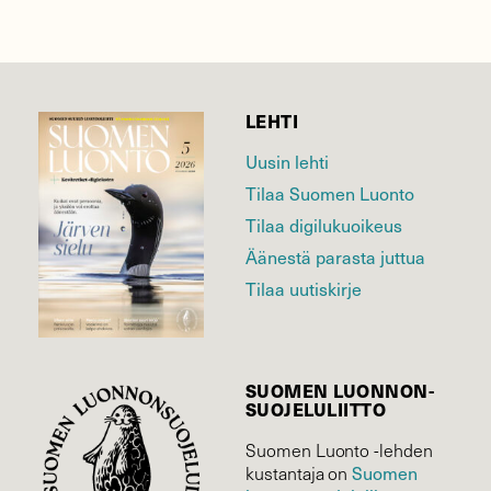
LEHTI
Uusin lehti
Tilaa Suomen Luonto
Tilaa digilukuoikeus
Äänestä parasta juttua
Tilaa uutiskirje
SUOMEN LUONNON­
SUOJELU­LIITTO
Suomen Luonto -lehden
kustantaja on
Suomen