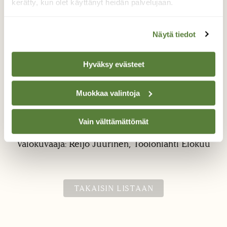
kerätty, kun olet käyttänyt heidän palvelujaan.
Näytä tiedot
Hyväksy evästeet
Samalla apajalla
Muokkaa valintoja
Silkkiuikku tuli kilpailemaan pikkukaloista,
mutta sehän ei sopinut isokoskeloille, vaan
ne ajoivat uikun pois.
Vain välttämättömät
Valokuvaaja: Reijo Juurinen, Töölönlahti Elokuu
TAKAISIN LISTAAN