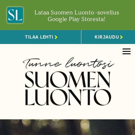
Lataa Suomen Luonto -sovellus
Google Play Storesta!
TILAA LEHTI
KIRJAUDU