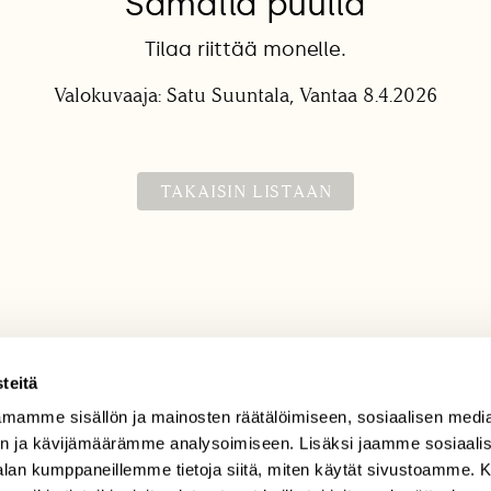
Samalla puulla
Tilaa riittää monelle.
Valokuvaaja: Satu Suuntala, Vantaa 8.4.2026
TAKAISIN LISTAAN
teitä
mamme sisällön ja mainosten räätälöimiseen, sosiaalisen medi
TILAAJAPALVELU
n ja kävijämäärämme analysoimiseen. Lisäksi jaamme sosiaali
tilaajapalvelu@sll.fi
-alan kumppaneillemme tietoja siitä, miten käytät sivustoamme