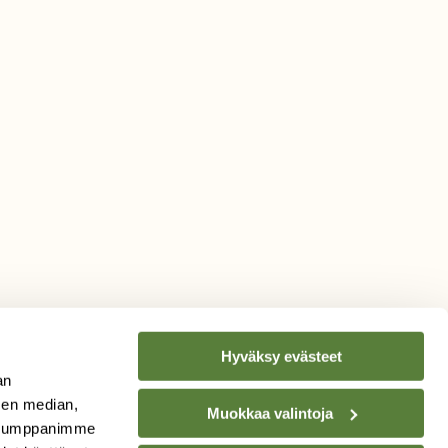
Hyväksy evästeet
an
sen median,
Muokkaa valintoja
. Kumppanimme
TILAA
SUOMEN