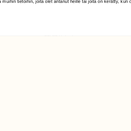
 muihin tietoihin, joita olet antanut heille tai joita on kerätty, kun 
(09) 228 08 210 (arkisin
klo 9-15)
Suomen
Luonto/tilaajapalvelu
Sörnäistenkatu 1
00580 Helsinki
ELU­
YHTEYSTIEDOT
ntaja on
Palautelomake
Yhteystiedot
palaute@suomenluonto.fi
Suomen Luonto
Sörnäistenkatu 1
00580 Helsinki
Mediatiedot
Tietosuojaseloste