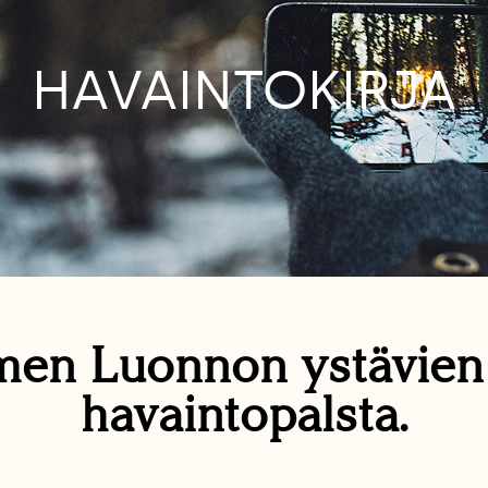
HAVAINTOKIRJA
en Luonnon ystävie
havaintopalsta.