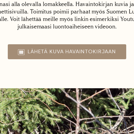
nasi alla olevalla lomakkeella. Havaintokirjan kuvia ja
tisivuilla. Toimitus poimii parhaat myös Suomen Lu
alle. Voit lähettää meille myös linkin esimerkiksi You
julkaisemaasi luontoaiheiseen videoon.
LÄHETÄ KUVA HAVAINTOKIRJAAN