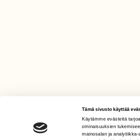
Tämä sivusto käyttää eväs
Käytämme evästeitä tarjoa
LEHTI
ominaisuuksien tukemisee
Uusin lehti
mainosalan ja analytiikka