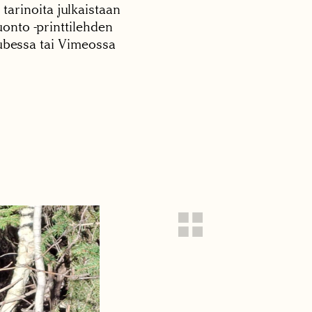
 tarinoita julkaistaan
onto -printtilehden
tubessa tai Vimeossa