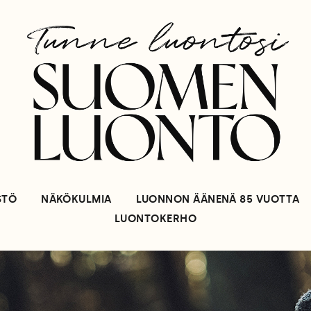
STÖ
NÄKÖKULMIA
LUONNON ÄÄNENÄ 85 VUOTTA
LUONTOKERHO