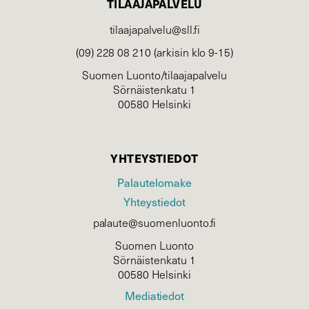
TILAAJAPALVELU
tilaajapalvelu@sll.fi
(09) 228 08 210 (arkisin klo 9-15)
Suomen Luonto/tilaajapalvelu
Sörnäistenkatu 1
00580 Helsinki
YHTEYSTIEDOT
Palautelomake
Yhteystiedot
palaute@suomenluonto.fi
Suomen Luonto
Sörnäistenkatu 1
00580 Helsinki
Mediatiedot