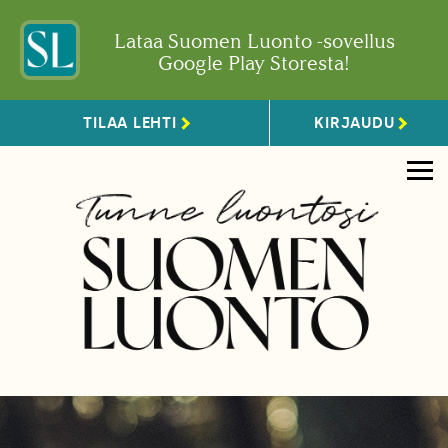
Lataa Suomen Luonto -sovellus
Google Play Storesta!
TILAA LEHTI
KIRJAUDU