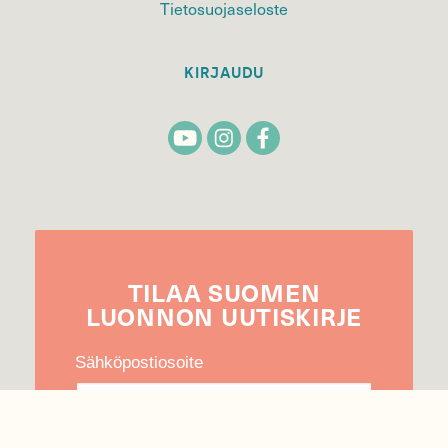
Tietosuojaseloste
KIRJAUDU
TILAA
SUOMEN
LUONNON
UUTIS­KIRJE
Sähköpostiosoite