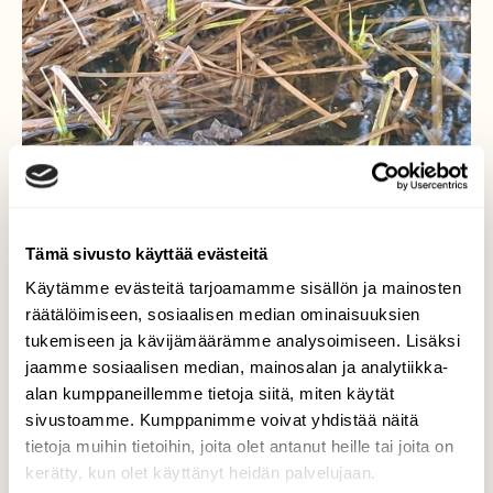
Tämä sivusto käyttää evästeitä
Käytämme evästeitä tarjoamamme sisällön ja mainosten
räätälöimiseen, sosiaalisen median ominaisuuksien
tukemiseen ja kävijämäärämme analysoimiseen. Lisäksi
jaamme sosiaalisen median, mainosalan ja analytiikka-
alan kumppaneillemme tietoja siitä, miten käytät
Sammakon kevättä
sivustoamme. Kumppanimme voivat yhdistää näitä
tietoja muihin tietoihin, joita olet antanut heille tai joita on
Sammakot kokoontuvat lammille.
kerätty, kun olet käyttänyt heidän palvelujaan.