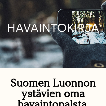
HAVAINTOKIRJA
Suomen Luonnon
ystävien oma
havaintopalsta.