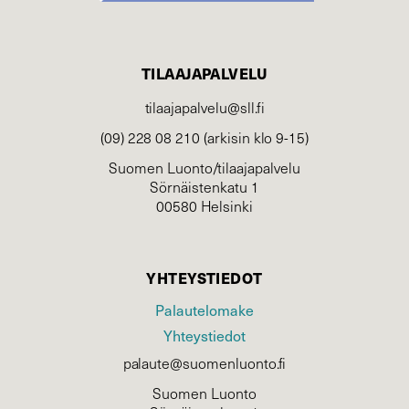
TILAAJAPALVELU
tilaajapalvelu@sll.fi
(09) 228 08 210 (arkisin klo 9-15)
Suomen Luonto/tilaajapalvelu
Sörnäistenkatu 1
00580 Helsinki
YHTEYSTIEDOT
Palautelomake
Yhteystiedot
palaute@suomenluonto.fi
Suomen Luonto