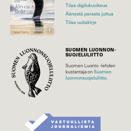
Tilaa digilukuoikeus
Äänestä parasta juttua
Tilaa uutiskirje
SUOMEN LUONNON­
SUOJELU­LIITTO
Suomen Luonto -lehden
Suomen
kustantaja on
luonnonsuojelu­liitto
.