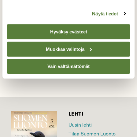
Sammakon kutua
Näytä tiedot
Ilmestyi jo hiukan piha lammikkooni.
Valokuvaaja: Reijo Juurinen, Veikkola Huhtikuu
Hyväksy evästeet
Muokkaa valintoja
TAKAISIN LISTAAN
Vain välttämättömät
LEHTI
Uusin lehti
Tilaa Suomen Luonto