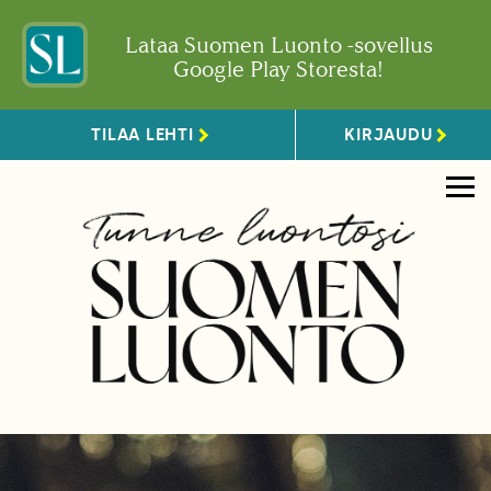
Lataa Suomen Luonto -sovellus
Google Play Storesta!
TILAA LEHTI
KIRJAUDU