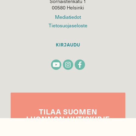
Sörnäistenkatu 1
00580 Helsinki
Mediatiedot
Tietosuojaseloste
KIRJAUDU
TILAA
SUOMEN
LUONNON
UUTIS­KIRJE
Sähköpostiosoite