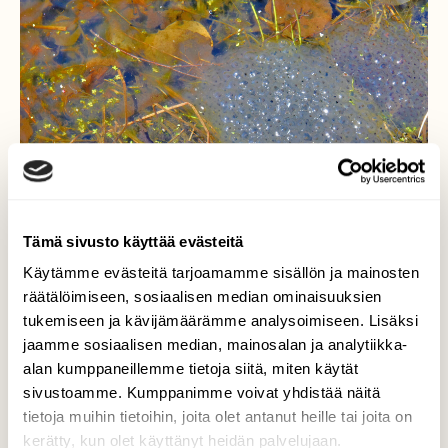
Tämä sivusto käyttää evästeitä
Käytämme evästeitä tarjoamamme sisällön ja mainosten
räätälöimiseen, sosiaalisen median ominaisuuksien
tukemiseen ja kävijämäärämme analysoimiseen. Lisäksi
jaamme sosiaalisen median, mainosalan ja analytiikka-
alan kumppaneillemme tietoja siitä, miten käytät
Sammakon kutua
sivustoamme. Kumppanimme voivat yhdistää näitä
tietoja muihin tietoihin, joita olet antanut heille tai joita on
Melkein joka kesä on sammakot kuteneet
kerätty, kun olet käyttänyt heidän palvelujaan.