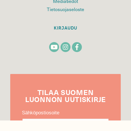
Mediatiedot
Tietosuojaseloste
KIRJAUDU
TILAA
SUOMEN
LUONNON
UUTIS­KIRJE
Sähköpostiosoite