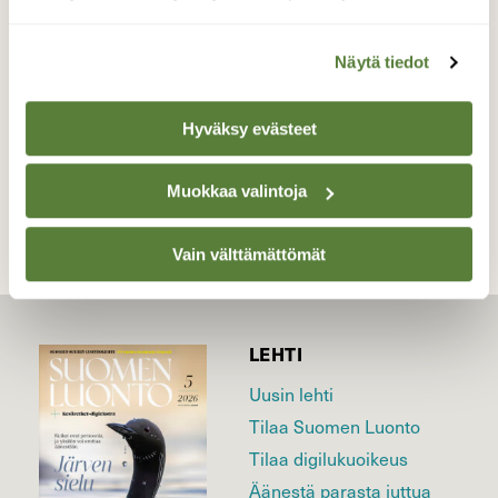
piha lammikossani.
Valokuvaaja: Reijo Juurinen, Veikkola Huhtikuu
Näytä tiedot
Hyväksy evästeet
TAKAISIN LISTAAN
Muokkaa valintoja
Vain välttämättömät
LEHTI
Uusin lehti
Tilaa Suomen Luonto
Tilaa digilukuoikeus
Äänestä parasta juttua