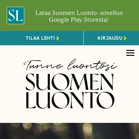
Lataa Suomen Luonto -sovellus
Google Play Storesta!
TILAA LEHTI
KIRJAUDU