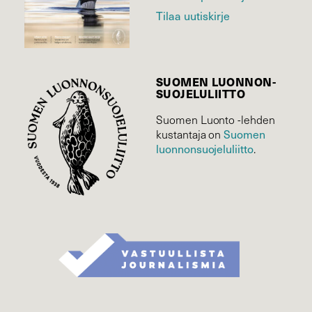
Tilaa uutiskirje
SUOMEN LUONNON­
SUOJELU­LIITTO
Suomen Luonto -lehden
Suomen
kustantaja on
luonnonsuojelu­liitto
.