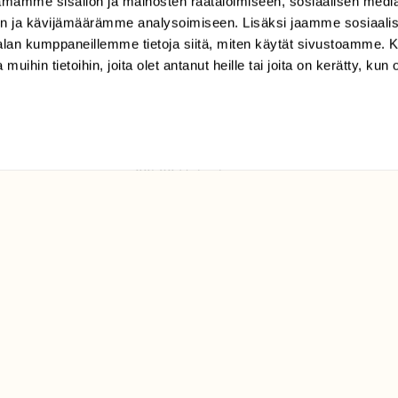
mamme sisällön ja mainosten räätälöimiseen, sosiaalisen medi
TILAAJAPALVELU
n ja kävijämäärämme analysoimiseen. Lisäksi jaamme sosiaali
tilaajapalvelu@sll.fi
-alan kumppaneillemme tietoja siitä, miten käytät sivustoamme
 muihin tietoihin, joita olet antanut heille tai joita on kerätty, kun 
(09) 228 08 210 (arkisin
klo 9-15)
Suomen
Luonto/tilaajapalvelu
Sörnäistenkatu 1
00580 Helsinki
ELU­
YHTEYSTIEDOT
ntaja on
Palautelomake
Yhteystiedot
palaute@suomenluonto.fi
Suomen Luonto
Sörnäistenkatu 1
00580 Helsinki