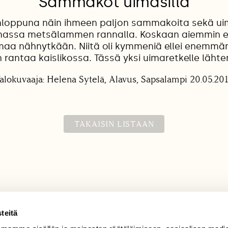
Sammakot uimasilla
onloppuna näin ihmeen paljon sammakoita sekä ui
massa metsälammen rannalla. Koskaan aiemmin e
aa nähnytkään. Niitä oli kymmeniä ellei enemmänk
rantaa kaislikossa. Tässä yksi uimaretkelle lähten
alokuvaaja: Helena Sytelä, Alavus, Sapsalampi 20.05.20
TAKAISIN LISTAAN
teitä