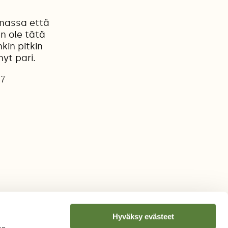
massa että
n ole tätä
in pitkin
yt pari.
17
Hyväksy evästeet