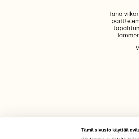
Tänä viik
parittele
tapahtum
lammen 
V
Tämä sivusto käyttää eväs