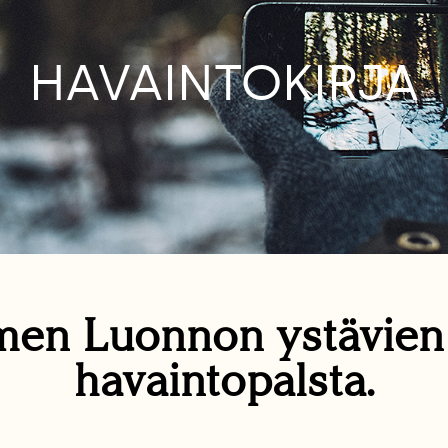
HAVAINTOKIRJA
en Luonnon ystävie
havaintopalsta.