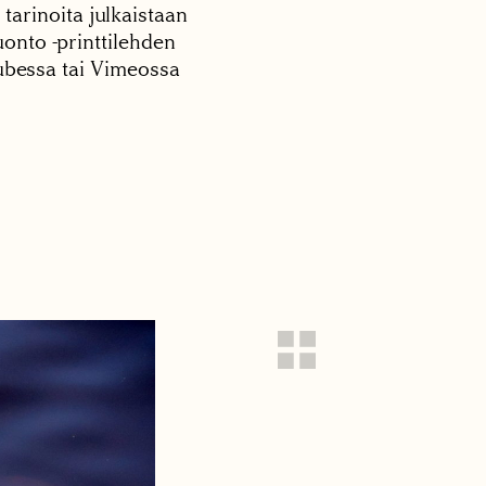
 tarinoita julkaistaan
onto -printtilehden
tubessa tai Vimeossa