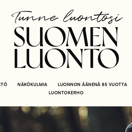
STÖ
NÄKÖKULMIA
LUONNON ÄÄNENÄ 85 VUOTTA
LUONTOKERHO