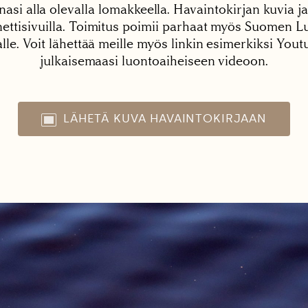
nasi alla olevalla lomakkeella. Havaintokirjan kuvia ja
tisivuilla. Toimitus poimii parhaat myös Suomen Lu
alle. Voit lähettää meille myös linkin esimerkiksi You
julkaisemaasi luontoaiheiseen videoon.
LÄHETÄ KUVA HAVAINTOKIRJAAN