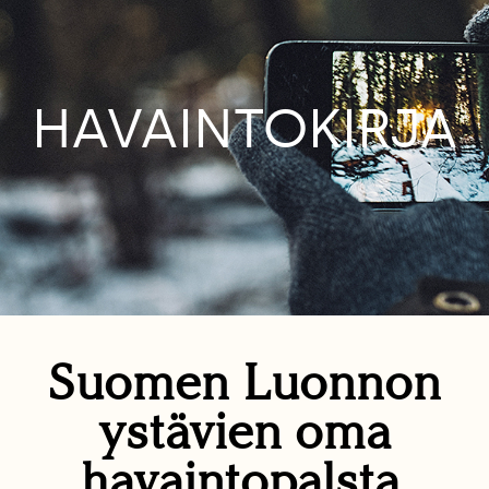
HAVAINTOKIRJA
Suomen Luonnon
ystävien oma
havaintopalsta.