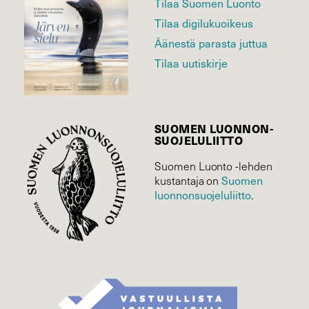
Tilaa Suomen Luonto
Tilaa digilukuoikeus
Äänestä parasta juttua
Tilaa uutiskirje
SUOMEN LUONNON­
SUOJELU­LIITTO
Suomen Luonto -lehden
Suomen
kustantaja on
luonnonsuojelu­liitto
.