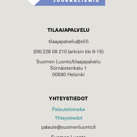
TILAAJAPALVELU
tilaajapalvelu@sll.fi
(09) 228 08 210 (arkisin klo 9-15)
Suomen Luonto/tilaajapalvelu
Sörnäistenkatu 1
00580 Helsinki
YHTEYSTIEDOT
Palautelomake
Yhteystiedot
palaute@suomenluonto.fi
Suomen Luonto