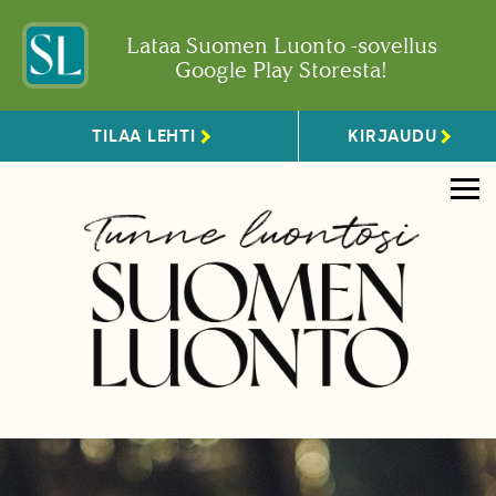
Lataa Suomen Luonto -sovellus
Google Play Storesta!
TILAA LEHTI
KIRJAUDU