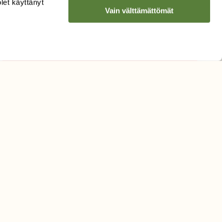
olet käyttänyt
Vain välttämättömät
Hyväksyn tietojeni käytön
uutiskirjeen lähettämiseen
Tietosuojaseloste