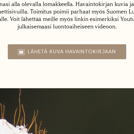
nasi alla olevalla lomakkeella. Havaintokirjan kuvia ja
tisivuilla. Toimitus poimii parhaat myös Suomen Lu
alle. Voit lähettää meille myös linkin esimerkiksi You
julkaisemaasi luontoaiheiseen videoon.
LÄHETÄ KUVA HAVAINTOKIRJAAN