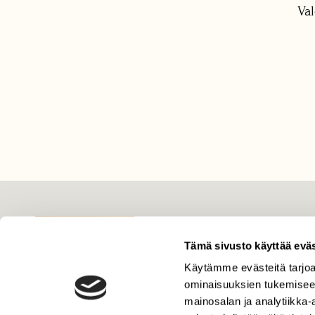
Val
LEHTI
Uusin lehti
Tämä sivusto käyttää eväs
Tilaa Suomen Luonto
Käytämme evästeitä tarjoa
ominaisuuksien tukemisee
Tilaa digilukuoikeus
mainosalan ja analytiikka
Äänestä parasta juttua