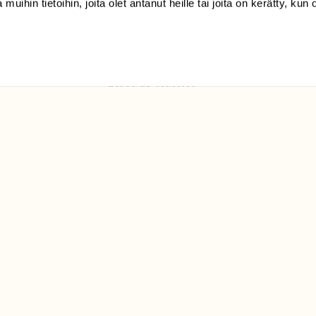
 muihin tietoihin, joita olet antanut heille tai joita on kerätty, kun 
Luonto/tilaajapalvelu
Sörnäistenkatu 1
00580 Helsinki
ELU­
YHTEYSTIEDOT
ntaja on
Palautelomake
Yhteystiedot
palaute@suomenluonto.fi
Suomen Luonto
Sörnäistenkatu 1
00580 Helsinki
Mediatiedot
Tietosuojaseloste
KIRJAUDU