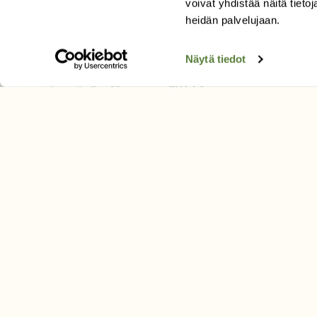
voivat yhdistää näitä tietoja
Tilaa uutiskirje
heidän palvelujaan.
Näytä tiedot
SUOMEN LUONNON­SUOJ
LIITTO
Suomen Luonto -lehden kusta
Suomen luonnonsuojelu­liitto
.