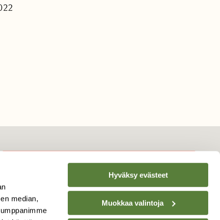
2022
Hyväksy evästeet
TILAA
SUOMEN
an
LUONNON
UUTIS­KIRJE
sen median,
Muokkaa valintoja
. Kumppanimme
Sähköpostiosoite