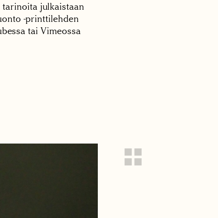
 tarinoita julkaistaan
onto -printtilehden
tubessa tai Vimeossa