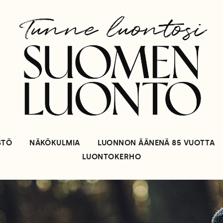
STÖ
NÄKÖKULMIA
LUONNON ÄÄNENÄ 85 VUOTTA
LUONTOKERHO