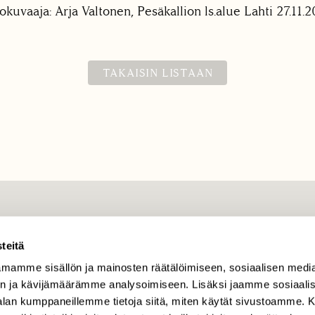
okuvaaja: Arja Valtonen, Pesäkallion ls.alue Lahti 27.11.
TAKAISIN LISTAAN
TILAAJAPALVELU
teitä
tilaajapalvelu@sll.fi
mamme sisällön ja mainosten räätälöimiseen, sosiaalisen medi
(09) 228 08 210 (arkisin
klo 9-15)
n ja kävijämäärämme analysoimiseen. Lisäksi jaamme sosiaali
-alan kumppaneillemme tietoja siitä, miten käytät sivustoamme
Suomen