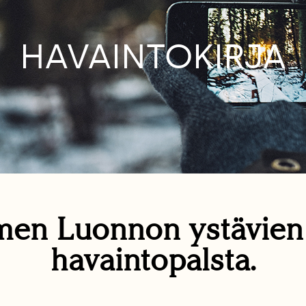
HAVAINTOKIRJA
en Luonnon ystävie
havaintopalsta.