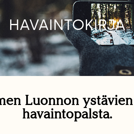
HAVAINTOKIRJA
en Luonnon ystävie
havaintopalsta.