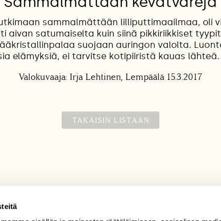
Sammalmättään kevätvärejä
tutkimaan sammalmättään lilliputtimaailmaa, oli vi
i aivan satumaiselta kuin siinä pikkiriikkiset tyypit
jääkristallinpalaa suojaan auringon valolta. Luont
a elämyksiä, ei tarvitse kotipiiristä kauas lähteä.
Valokuvaaja: Irja Lehtinen, Lempäälä 15.3.2017
TAKAISIN LISTAAN
teitä