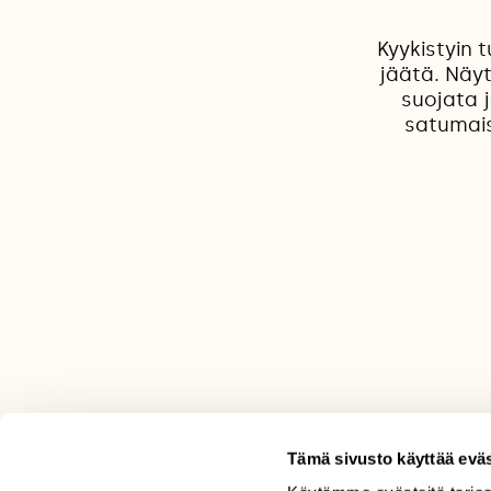
Kyykistyin 
jäätä. Näytt
suojata 
satumaisi
Tämä sivusto käyttää eväs