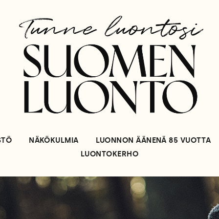
STÖ
NÄKÖKULMIA
LUONNON ÄÄNENÄ 85 VUOTTA
LUONTOKERHO