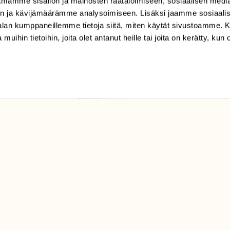
mamme sisällön ja mainosten räätälöimiseen, sosiaalisen medi
TILAAJAPALVELU
n ja kävijämäärämme analysoimiseen. Lisäksi jaamme sosiaali
tilaajapalvelu@sll.fi
-alan kumppaneillemme tietoja siitä, miten käytät sivustoamme
 muihin tietoihin, joita olet antanut heille tai joita on kerätty, kun 
(09) 228 08 210 (arkisin
klo 9-15)
Suomen
Luonto/tilaajapalvelu
Sörnäistenkatu 1
00580 Helsinki
ELU­
YHTEYSTIEDOT
ntaja on
Palautelomake
Yhteystiedot
palaute@suomenluonto.fi
Suomen Luonto
Sörnäistenkatu 1
00580 Helsinki