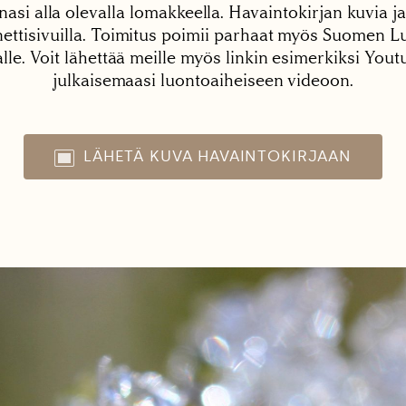
nasi alla olevalla lomakkeella. Havaintokirjan kuvia ja
tisivuilla. Toimitus poimii parhaat myös Suomen Lu
alle. Voit lähettää meille myös linkin esimerkiksi You
julkaisemaasi luontoaiheiseen videoon.
LÄHETÄ KUVA HAVAINTOKIRJAAN