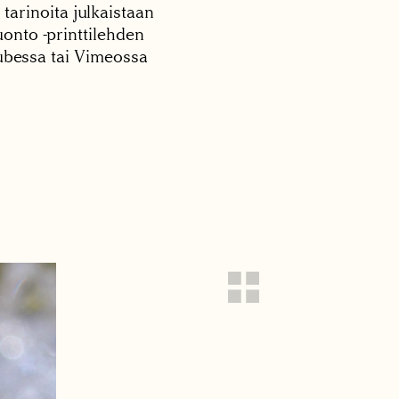
 tarinoita julkaistaan
onto -printtilehden
tubessa tai Vimeossa