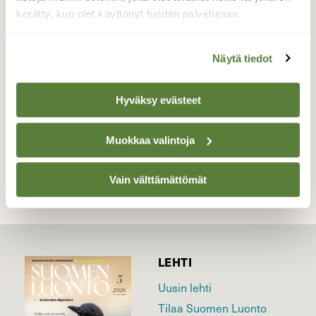
Sanat eivät riitä kertomaan, tuskin niitä
kerätty, kun olet käyttänyt heidän palvelujaan.
tarvitaan…Aurajoki, Auranlaakso, Turku
9.7.2023 Klo.04.36
Näytä tiedot
Valokuvaaja: Juhani Peltonen, Turku 9.7.2023
Hyväksy evästeet
TAKAISIN LISTAAN
Muokkaa valintoja
Vain välttämättömät
LEHTI
Uusin lehti
Tilaa Suomen Luonto