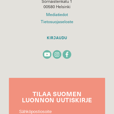
Sörnäistenkatu 1
00580 Helsinki
Mediatiedot
Tietosuojaseloste
KIRJAUDU
TILAA
SUOMEN
LUONNON
UUTIS­KIRJE
Sähköpostiosoite