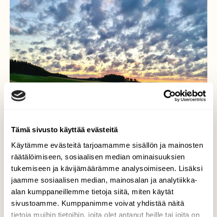
Tämä sivusto käyttää evästeitä
Käytämme evästeitä tarjoamamme sisällön ja mainosten
räätälöimiseen, sosiaalisen median ominaisuuksien
tukemiseen ja kävijämäärämme analysoimiseen. Lisäksi
jaamme sosiaalisen median, mainosalan ja analytiikka-
Sanat eivät riitä
alan kumppaneillemme tietoja siitä, miten käytät
kertomaan…
sivustoamme. Kumppanimme voivat yhdistää näitä
tietoja muihin tietoihin, joita olet antanut heille tai joita on