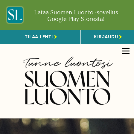
Lataa Suomen Luonto -sovellus
Google Play Storesta!
TILAA LEHTI
KIRJAUDU