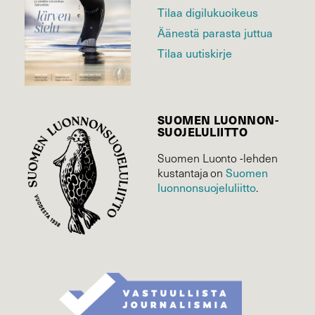
Tilaa digilukuoikeus
Äänestä parasta juttua
Tilaa uutiskirje
SUOMEN LUONNON­
SUOJELU­LIITTO
Suomen Luonto -lehden
Suomen
kustantaja on
luonnonsuojelu­liitto
.