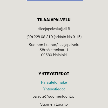
TILAAJAPALVELU
tilaajapalvelu@sll.fi
(09) 228 08 210 (arkisin klo 9-15)
Suomen Luonto/tilaajapalvelu
Sörnäistenkatu 1
00580 Helsinki
YHTEYSTIEDOT
Palautelomake
Yhteystiedot
palaute@suomenluonto.fi
Suomen Luonto