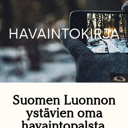
HAVAINTOKIRJA
Suomen Luonnon
ystävien oma
havaintopalsta.