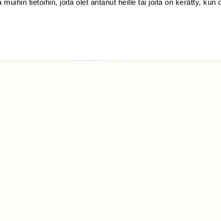
 muihin tietoihin, joita olet antanut heille tai joita on kerätty, kun 
(09) 228 08 210 (arkisin
klo 9-15)
Suomen
Luonto/tilaajapalvelu
Sörnäistenkatu 1
00580 Helsinki
ELU­
YHTEYSTIEDOT
ntaja on
Palautelomake
Yhteystiedot
palaute@suomenluonto.fi
Suomen Luonto
Sörnäistenkatu 1
00580 Helsinki
Mediatiedot
Tietosuojaseloste