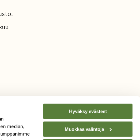
usto.
äkuu
Hyväksy evästeet
an
sen median,
Muokkaa valintoja
. Kumppanimme
TILAA
SUOMEN