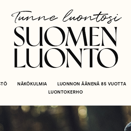
STÖ
NÄKÖKULMIA
LUONNON ÄÄNENÄ 85 VUOTTA
LUONTOKERHO