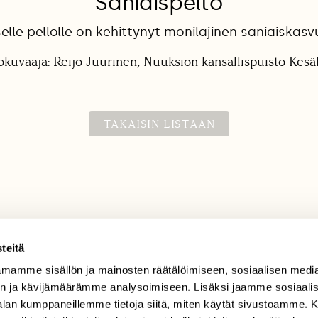
Saniaispelto
selle pellolle on kehittynyt monilajinen saniaiskasv
okuvaaja: Reijo Juurinen, Nuuksion kansallispuisto Kes
TAKAISIN LISTAAN
teitä
mamme sisällön ja mainosten räätälöimiseen, sosiaalisen medi
TILAAJAPALVELU
n ja kävijämäärämme analysoimiseen. Lisäksi jaamme sosiaali
tilaajapalvelu@sll.fi
-alan kumppaneillemme tietoja siitä, miten käytät sivustoamme