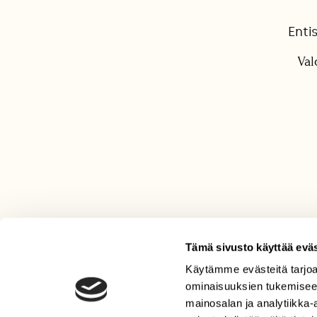
Enti
Val
Tämä sivusto käyttää eväs
Käytämme evästeitä tarjoa
LEHTI
ominaisuuksien tukemisee
Uusin lehti
mainosalan ja analytiikka