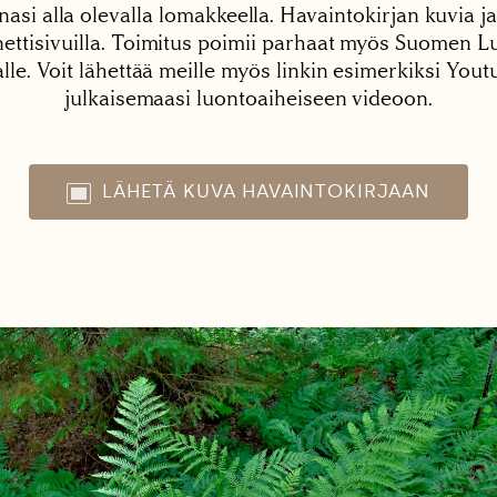
nasi alla olevalla lomakkeella. Havaintokirjan kuvia ja
tisivuilla. Toimitus poimii parhaat myös Suomen Lu
alle. Voit lähettää meille myös linkin esimerkiksi You
julkaisemaasi luontoaiheiseen videoon.
LÄHETÄ KUVA HAVAINTOKIRJAAN