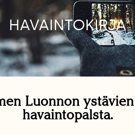
HAVAINTOKIRJA
en Luonnon ystävie
havaintopalsta.