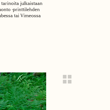
 tarinoita julkaistaan
onto -printtilehden
tubessa tai Vimeossa