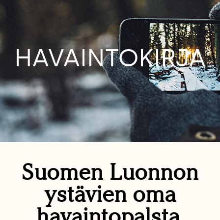
HAVAINTOKIRJA
Suomen Luonnon
ystävien oma
havaintopalsta.