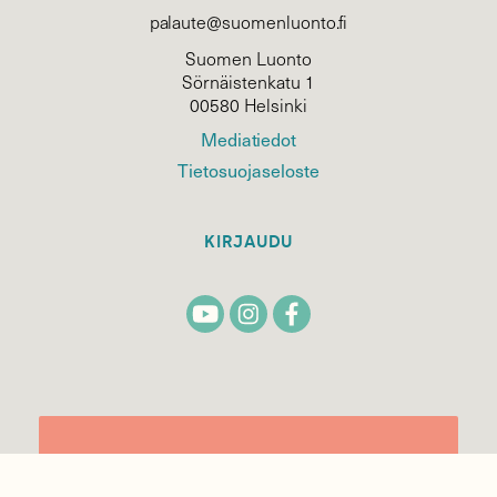
palaute@suomenluonto.fi
Suomen Luonto
Sörnäistenkatu 1
00580 Helsinki
Mediatiedot
Tietosuojaseloste
KIRJAUDU
TILAA
SUOMEN