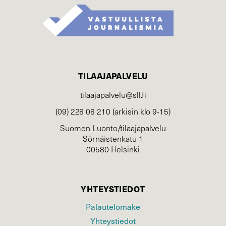
TILAAJAPALVELU
tilaajapalvelu@sll.fi
(09) 228 08 210 (arkisin klo 9-15)
Suomen Luonto/tilaajapalvelu
Sörnäistenkatu 1
00580 Helsinki
YHTEYSTIEDOT
Palautelomake
Yhteystiedot