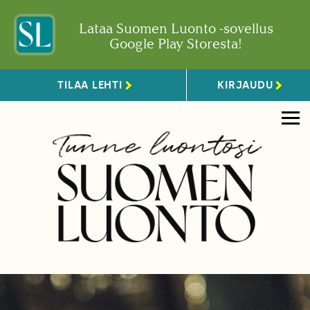
Lataa Suomen Luonto -sovellus
Google Play Storesta!
TILAA LEHTI
KIRJAUDU