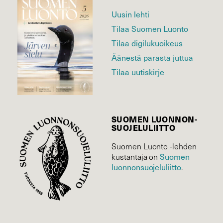
Uusin lehti
Tilaa Suomen Luonto
Tilaa digilukuoikeus
Äänestä parasta juttua
Tilaa uutiskirje
SUOMEN LUONNON­
SUOJELU­LIITTO
Suomen Luonto -lehden
Suomen
kustantaja on
luonnonsuojelu­liitto
.