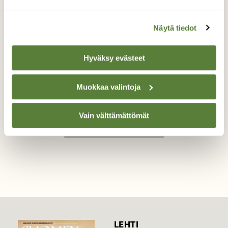
Saniaisrullia
Näytä tiedot
Pian ne aukeavat suuriksi lehdiksi.
Hyväksy evästeet
Valokuvaaja: Reijo Juurinen, Nuuksion
kansallispuisto Toukokuu
Muokkaa valintoja
Vain välttämättömät
TAKAISIN LISTAAN
LEHTI