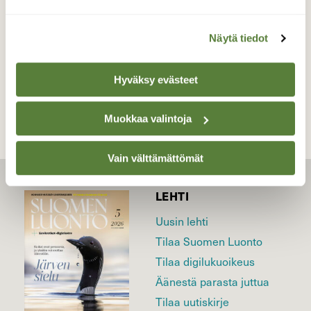
kansallispuisto Syyskuu
Näytä tiedot
TAKAISIN LISTAAN
Hyväksy evästeet
Muokkaa valintoja
Vain välttämättömät
LEHTI
Uusin lehti
Tilaa Suomen Luonto
Tilaa digilukuoikeus
Äänestä parasta juttua
Tilaa uutiskirje