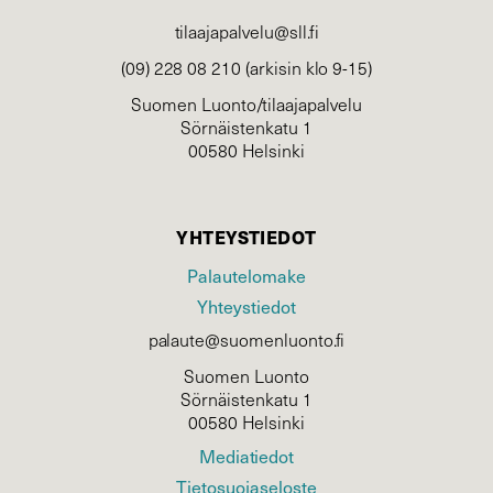
tilaajapalvelu@sll.fi
(09) 228 08 210 (arkisin klo 9-15)
Suomen Luonto/tilaajapalvelu
Sörnäistenkatu 1
00580 Helsinki
YHTEYSTIEDOT
Palautelomake
Yhteystiedot
palaute@suomenluonto.fi
Suomen Luonto
Sörnäistenkatu 1
00580 Helsinki
Mediatiedot
Tietosuojaseloste