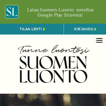
Lataa Suomen Luonto -sovellus
Google Play Storesta!
TILAA LEHTI
KIRJAUDU