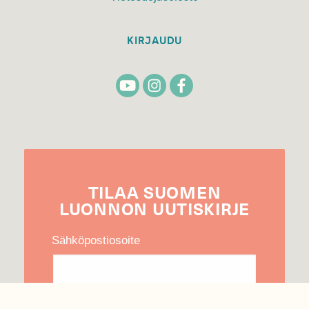
KIRJAUDU
TILAA
SUOMEN
LUONNON
UUTIS­KIRJE
Sähköpostiosoite
Hyväksyn tietojeni käytön uutiskirjeen