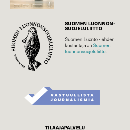
SUOMEN LUONNON­
SUOJELU­LIITTO
Suomen Luonto -lehden
Suomen
kustantaja on
luonnonsuojelu­liitto
.
TILAAJAPALVELU