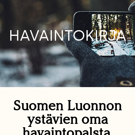
HAVAINTOKIRJA
Suomen Luonnon
ystävien oma
havaintopalsta.