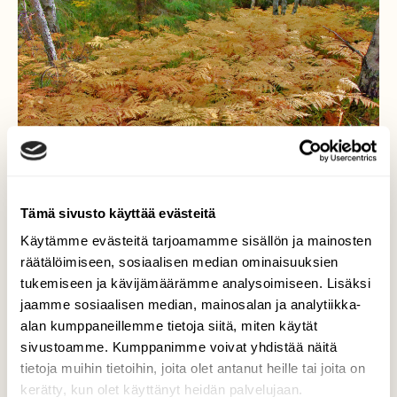
Tämä sivusto käyttää evästeitä
Käytämme evästeitä tarjoamamme sisällön ja mainosten
räätälöimiseen, sosiaalisen median ominaisuuksien
tukemiseen ja kävijämäärämme analysoimiseen. Lisäksi
Saniaisruskaa
jaamme sosiaalisen median, mainosalan ja analytiikka-
alan kumppaneillemme tietoja siitä, miten käytät
Sananjalatkin valmistautuvat jo talveen.
sivustoamme. Kumppanimme voivat yhdistää näitä
tietoja muihin tietoihin, joita olet antanut heille tai joita on
Valokuvaaja: Reijo Juurinen, Nuuksion
kerätty, kun olet käyttänyt heidän palvelujaan.