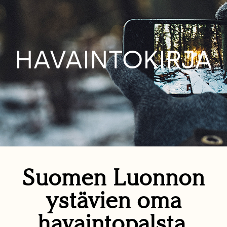
HAVAINTOKIRJA
Suomen Luonnon
ystävien oma
havaintopalsta.