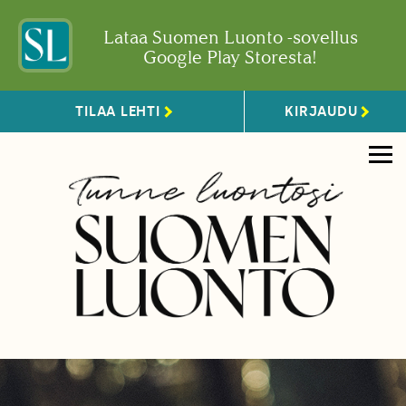
Lataa Suomen Luonto -sovellus
Google Play Storesta!
TILAA LEHTI
KIRJAUDU