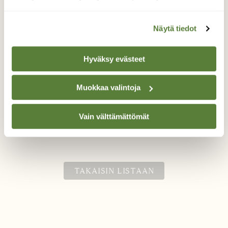
Näytä tiedot
Hyväksy evästeet
Sapelihampaat
Muokkaa valintoja
Vesimyyrä katkoi oksia ja korsia kuin
majava...🐭💦🌿🐾
Vain välttämättömät
Valokuvaaja: Olli Inkinen, Lahti, Venetsia 10.6.2023
TAKAISIN LISTAAN