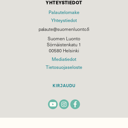
YHTEYSTIEDOT
Palautelomake
Yhteystiedot
palaute@suomenluonto.fi
Suomen Luonto
Sörnäistenkatu 1
00580 Helsinki
Mediatiedot
Tietosuojaseloste
KIRJAUDU